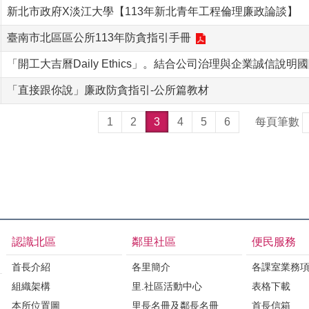
新北市政府X淡江大學【113年新北青年工程倫理廉政論談】
臺南市北區區公所113年防貪指引手冊
「開工大吉曆Daily Ethics」。結合公司治理與企業誠信
「直接跟你說」廉政防貪指引-公所篇教材
1
2
3
4
5
6
每頁筆數
認識北區
鄰里社區
便民服務
首長介紹
各里簡介
各課室業務
組織架構
里.社區活動中心
表格下載
本所位置圖
里長名冊及鄰長名冊
首長信箱