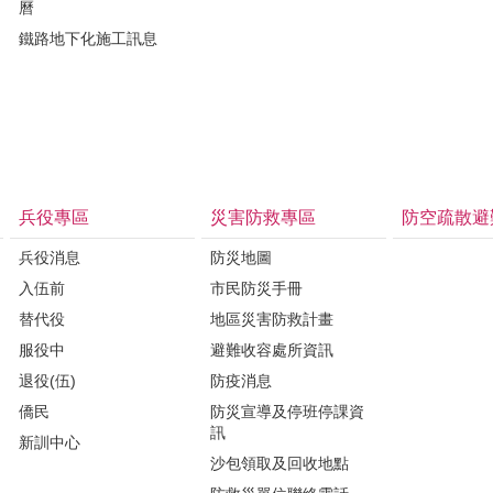
曆
鐵路地下化施工訊息
兵役專區
災害防救專區
防空疏散避
兵役消息
防災地圖
入伍前
市民防災手冊
替代役
地區災害防救計畫
服役中
避難收容處所資訊
退役(伍)
防疫消息
僑民
防災宣導及停班停課資
訊
新訓中心
沙包領取及回收地點