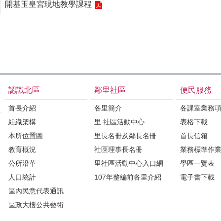
開基玉皇宮現地教學課程
認識北區
鄰里社區
便民服務
首長介紹
各里簡介
各課室業務
組織架構
里.社區活動中心
表格下載
本所位置圖
里長名冊及鄰長名冊
首長信箱
教育概況
社區理事長名冊
業務標準作
公所沿革
里社區活動中心入口網
學區一覽表
人口統計
107年整編前各里介紹
電子書下載
區內民意代表通訊
區政大樓公共藝術