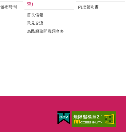
查)
料發布時間
內控聲明書
首長信箱
意見交流
析
為民服務問卷調查表
案
標