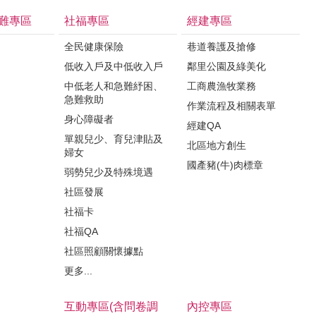
難專區
社福專區
經建專區
全民健康保險
巷道養護及搶修
低收入戶及中低收入戶
鄰里公園及綠美化
中低老人和急難紓困、
工商農漁牧業務
急難救助
作業流程及相關表單
身心障礙者
經建QA
單親兒少、育兒津貼及
北區地方創生
婦女
國產豬(牛)肉標章
弱勢兒少及特殊境遇
社區發展
社福卡
社福QA
社區照顧關懷據點
更多...
互動專區(含問卷調
內控專區