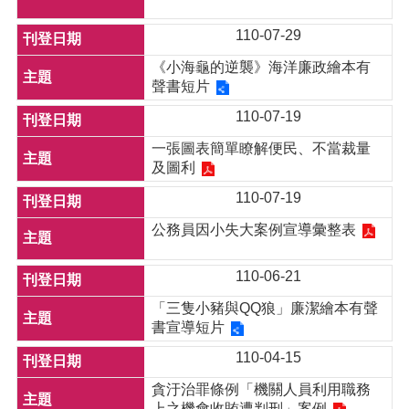
110-07-29
《小海龜的逆襲》海洋廉政繪本有
聲書短片
110-07-19
一張圖表簡單瞭解便民、不當裁量
及圖利
110-07-19
公務員因小失大案例宣導彙整表
110-06-21
「三隻小豬與QQ狼」廉潔繪本有聲
書宣導短片
110-04-15
貪汙治罪條例「機關人員利用職務
上之機會收賄遭判刑」案例