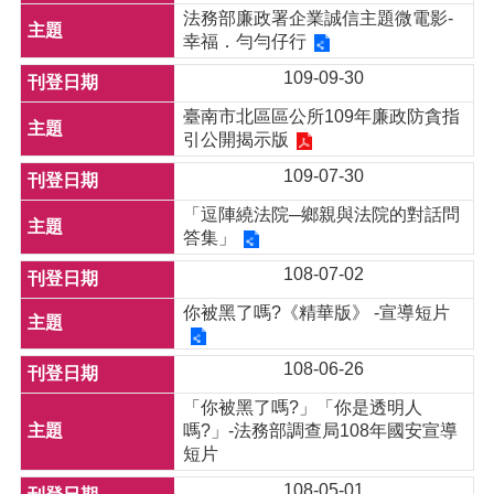
法務部廉政署企業誠信主題微電影-
幸福．勻勻仔行
109-09-30
臺南市北區區公所109年廉政防貪指
引公開揭示版
109-07-30
「逗陣繞法院─鄉親與法院的對話問
答集」
108-07-02
你被黑了嗎?《精華版》 -宣導短片
108-06-26
「你被黑了嗎?」「你是透明人
嗎?」-法務部調查局108年國安宣導
短片
108-05-01