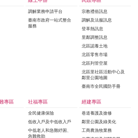
線上申辦
民政專區
調解業務申請平台
宗教禮俗訊息
臺南市政府一站式整合
調解及法服訊息
服務
登革熱訊息
里鄰調整訊息
北區認養土地
北區零售市場
北區列管空屋
北區里社區活動中心及
鄰里公園地圖
臺南市全民國防手冊
難專區
社福專區
經建專區
全民健康保險
巷道養護及搶修
低收入戶及中低收入戶
鄰里公園及綠美化
中低老人和急難紓困、
工商農漁牧業務
急難救助