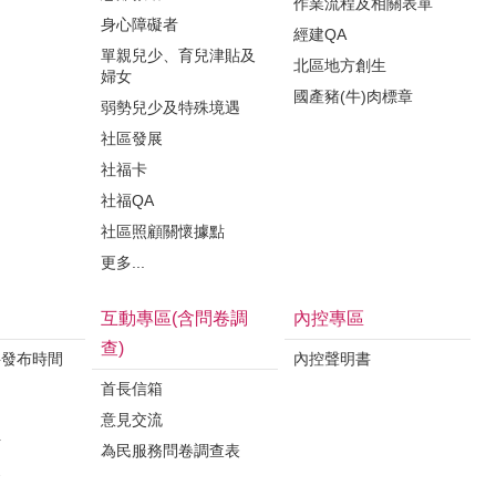
作業流程及相關表單
身心障礙者
經建QA
單親兒少、育兒津貼及
北區地方創生
婦女
國產豬(牛)肉標章
弱勢兒少及特殊境遇
社區發展
社福卡
社福QA
社區照顧關懷據點
更多...
互動專區(含問卷調
內控專區
查)
料發布時間
內控聲明書
首長信箱
意見交流
析
為民服務問卷調查表
案