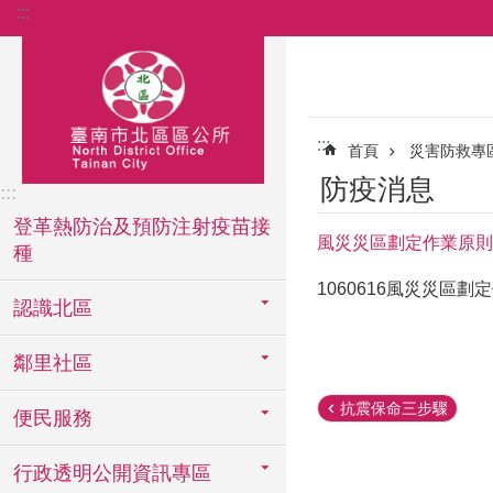
:::
跳到主要內容區塊
:::
首頁
災害防救專
防疫消息
:::
登革熱防治及預防注射疫苗接
風災災區劃定作業原則
種
1060616風災災區
認識北區
鄰里社區
抗震保命三步驟
便民服務
行政透明公開資訊專區