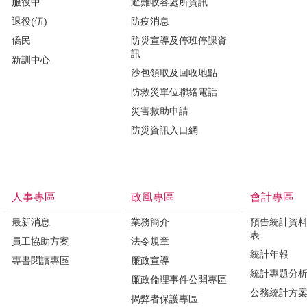
服役中
避難收容處所資訊
退役(伍)
防疫消息
僑民
防災宣導及停班停課資
訊
新訓中心
沙包領取及回收地點
防救災單位聯絡電話
災害救助申請
防災資訊入口網
人事專區
政風專區
會計專區
最新消息
業務簡介
預告統計資
表
員工協助方案
法令規章
統計年報
專書閱讀專區
廉政宣導
統計專題分
廉政倫理事件公開專區
公務統計方
揭弊者保護專區