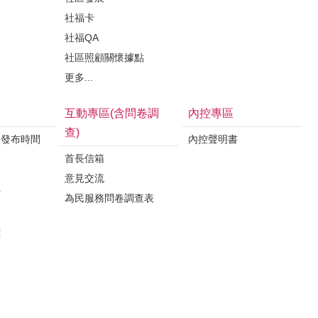
社福卡
社福QA
社區照顧關懷據點
更多...
互動專區(含問卷調
內控專區
查)
料發布時間
內控聲明書
首長信箱
意見交流
析
為民服務問卷調查表
案
標