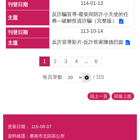
114-01-13
反詐騙宣導-廢柴與防詐小天使的任
務—破解投資詐騙（完整版）
113-10-14
反詐宣導影片-反詐世家陳德烈篇
1
2
3
4
...
6
每頁筆數
/
101
回上一頁
回最上面
:::
更新日期：
115-08-07
資料維護：臺南市北區區公所