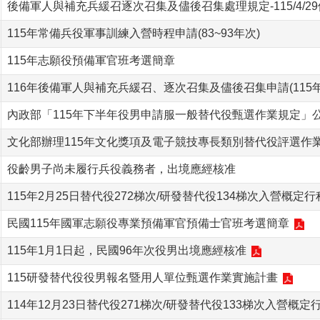
後備軍人與補充兵緩召逐次召集及儘後召集處理規定-115/4/2
115年常備兵役軍事訓練入營時程申請(83~93年次)
115年志願役預備軍官班考選簡章
116年後備軍人與補充兵緩召、逐次召集及儘後召集申請(115年
內政部「115年下半年役男申請服一般替代役甄選作業規定」
文化部辦理115年文化獎項及電子競技專長類別替代役評選作
役齡男子尚未履行兵役義務者，出境應經核准
115年2月25日替代役272梯次/研發替代役134梯次入營概定行
民國115年國軍志願役專業預備軍官預備士官班考選簡章
115年1月1日起，民國96年次役男出境應經核准
115研發替代役役男報名暨用人單位甄選作業實施計畫
114年12月23日替代役271梯次/研發替代役133梯次入營概