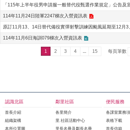
「115年上半年役男申請服一般替代役甄選作業規定」公告及
114年11月24日陸軍2247梯次入營資訊表
原訂11月13、14日替代備役實彈射擊訓練因颱風延期至12月3
114年11月6日海訓079梯次入營資訊表
1
2
3
4
...
15
每頁筆數
認識北區
鄰里社區
便民服務
首長介紹
各里簡介
各課室業務
組織架構
里.社區活動中心
表格下載
本所位置圖
里長名冊及鄰長名冊
首長信箱