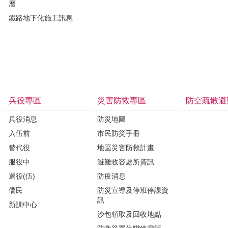
曆
鐵路地下化施工訊息
兵役專區
災害防救專區
防空疏散避
兵役消息
防災地圖
入伍前
市民防災手冊
替代役
地區災害防救計畫
服役中
避難收容處所資訊
退役(伍)
防疫消息
僑民
防災宣導及停班停課資
訊
新訓中心
沙包領取及回收地點