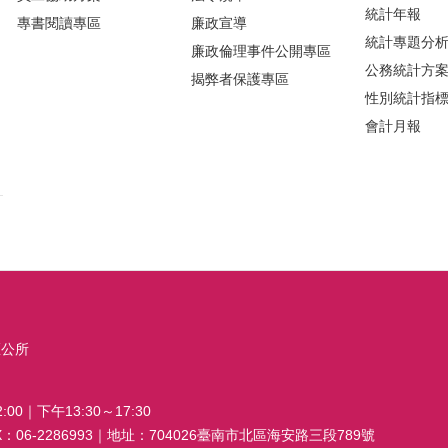
統計年報
專書閱讀專區
廉政宣導
統計專題分
廉政倫理事件公開專區
公務統計方
揭弊者保護專區
性別統計指
會計月報
區公所
00｜下午13:30～17:30
FAX：06-2286993｜地址：704026臺南市北區海安路三段789號