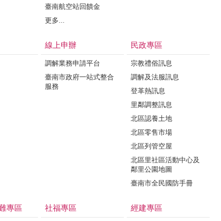
臺南航空站回饋金
更多...
線上申辦
民政專區
調解業務申請平台
宗教禮俗訊息
臺南市政府一站式整合
調解及法服訊息
服務
登革熱訊息
里鄰調整訊息
北區認養土地
北區零售市場
北區列管空屋
北區里社區活動中心及
鄰里公園地圖
臺南市全民國防手冊
難專區
社福專區
經建專區