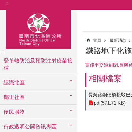
:::
跳到主要內容區塊
:::
首頁
最新消息
鐵路地下化施
:::
登革熱防治及預防注射疫苗接
實踐平交道封閉,長榮路
種
相關檔案
認識北區
長榮路鋼便橋接駁巴
鄰里社區
pdf(571.71 KB)
便民服務
行政透明公開資訊專區