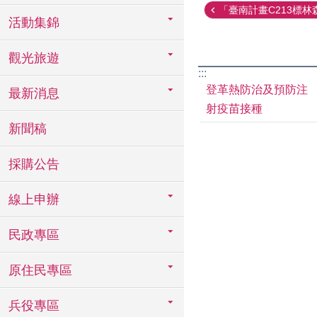
「臺南計畫C213標林森
活動集錦
觀光旅遊
:::
登革熱防治及預防注
最新消息
射疫苗接種
新聞稿
採購公告
線上申辦
民政專區
原住民專區
兵役專區