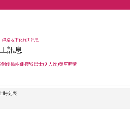
鐵路地下化施工訊息
工訊息
鋼便橋兩側接駁巴士(9 人座)發車時間:
士時刻表