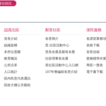
站路段...
認識北區
鄰里社區
便民服務
首長介紹
各里簡介
各課室業務
組織架構
里.社區活動中心
表格下載
本所位置圖
里長名冊及鄰長名冊
首長信箱
教育概況
社區理事長名冊
業務標準作
公所沿革
里社區活動中心入口網
學區一覽表
人口統計
107年整編前各里介紹
電子書下載
區內民意代表通訊
區政大樓公共藝術