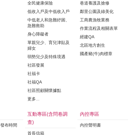
全民健康保險
巷道養護及搶修
低收入戶及中低收入戶
鄰里公園及綠美化
中低老人和急難紓困、
工商農漁牧業務
急難救助
作業流程及相關表單
身心障礙者
經建QA
單親兒少、育兒津貼及
北區地方創生
婦女
國產豬(牛)肉標章
弱勢兒少及特殊境遇
社區發展
社福卡
社福QA
社區照顧關懷據點
更多...
互動專區(含問卷調
內控專區
查)
料發布時間
內控聲明書
首長信箱