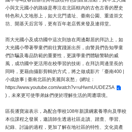
小與文元國小的路線是專注在北區轄內的古色古香的歷史
特色和人文地形上，如大北門遺址、臺南公園、重道崇文
坊、開基天后宮等，更有百年老店舊來發及連得堂。
而大光國小及成功國中這次則放在周邊鄰居的拜訪上，如
大光國小帶著學童們前往實踐派出所，由警員們告知學童
們詐騙及毒品防範的重要性，更讓學童們體驗警騎的威
風，成功國中更活用在校學習的技術，在拜訪周邊里長的
同時，更藉由攝影剪輯的方式，將之做成影片「臺南400 |
小成故事 | 臺南北區的美麗與哀愁」(網址：
https://www.youtube.com/watch?v=uHwmUUDEZ5A
)，未來更可使學弟妹們便於理解生活的周遭環境。
區長潘寶淑表示，為配合學校108年新課綱素養導向及學校
本位課程之發展，邀請師生透過社區走讀、踏查、學習、
紀錄、討論的過程，更加了解在地社區的特性、文化資產