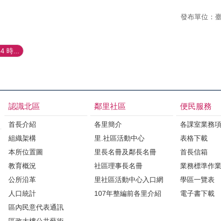
發布單位：
時...
認識北區
鄰里社區
便民服務
首長介紹
各里簡介
各課室業務
組織架構
里.社區活動中心
表格下載
本所位置圖
里長名冊及鄰長名冊
首長信箱
教育概況
社區理事長名冊
業務標準作
公所沿革
里社區活動中心入口網
學區一覽表
人口統計
107年整編前各里介紹
電子書下載
區內民意代表通訊
區政大樓公共藝術