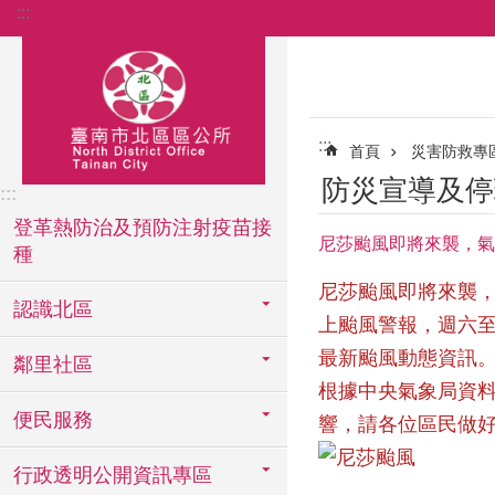
:::
跳到主要內容區塊
:::
首頁
災害防救專
防災宣導及停
:::
登革熱防治及預防注射疫苗接
尼莎颱風即將來襲，氣象
種
尼莎颱風
即將來襲
認識北區
上颱風警報，週六至
最新颱風動態資訊
鄰里社區
根據中央氣象局資料
便民服務
響，請各位區民做
行政透明公開資訊專區