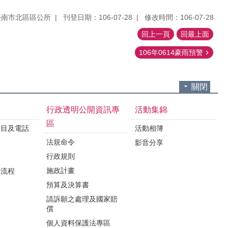
臺南市北區區公所
刊登日期：106-07-28
修改時間：106-07-28
回上一頁
回最上面
106年0614豪雨預警
關閉
行政透明公開資訊專
活動集錦
區
項目及電話
活動相簿
法規命令
影音分享
行政規則
施政計畫
業流程
預算及決算書
請訴願之處理及國家賠
償
個人資料保護法專區