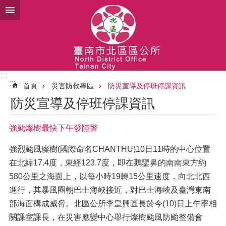
跳到主要內容區塊
:::
:::
首頁
災害防救專區
防災宣導及停班停課資訊
防災宣導及停班停課資訊
強颱燦樹最快下午發陸警
強烈颱風璨樹(國際命名CHANTHU)10日11時的中心位置
在北緯17.4度，東經123.7度，即在鵝鑾鼻的南南東方約
580公里之海面上，以每小時19轉15公里速度，向北北西
進行，其暴風圈朝巴士海峽接近，對巴士海峽及臺灣東南
部海面構成威脅。北區公所李皇興區長於今(10)日上午率相
關課室課長，在災害應變中心舉行燦樹颱風防颱整備會