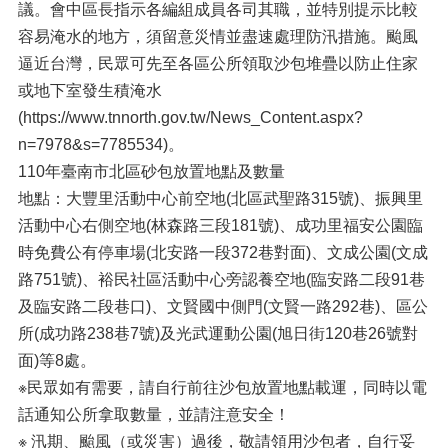
議。會中區長指示各編組成員各司其職，並特別提示比較
容易淹水的地方，須留意災情並盡速處理防汛措施。颱風
逼近台灣，民眾可先至各區公所領取沙包堆疊以防止住家
或地下室發生積淹水
(https://www.tnnorth.gov.tw/News_Content.aspx?
n=7978&s=7785534)。
110年臺南市北區砂包放置地點及數量
地點：大豐里活動中心前空地(北區武聖路315號)、振興里
活動中心右側空地(林森路三段181號)、成功里福安公園臨
時免費公有停車場(北安路一段372巷對面)、文成公園(文成
路751號)、裕民社區活動中心旁認養空地(臨安路二段91巷
及臨安路二段巷口)、文賢國中側門(文賢一路292巷)、區公
所(成功路238巷7號)及光武運動公園(旭日街120巷26號對
面)等8處。
※民眾如有需要，請自行前往沙包放置地點載運，同時以電
話通知公所拿取數量，並請注意安全！
※ 汛期、颱風（或災害）過後，敬請領用沙包者，自行妥