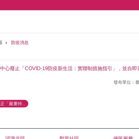
區
防疫消息
中心廢止「COVID-19防疫新生活：實聯制措施指引」，並自即
發布單位：
「嚴重特...
認識北區
鄰里社區
便民服務