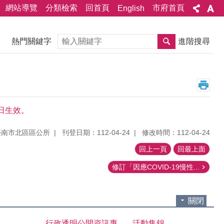
網站導覽
分類檢索
回首頁
市府首頁
English
搜尋
熱門關鍵字
進階搜尋
日生效。
臺南市北區區公所
刊登日期：112-04-24
修改時間：112-04-24
回上一頁
回最上面
修訂「因應COVID-19慢性...
關閉
行政透明公開資訊專
活動集錦