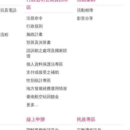
區
項目及電話
活動相簿
法規命令
影音分享
行政規則
施政計畫
業流程
預算及決算書
請訴願之處理及國家賠
償
個人資料保護法專區
支付或接受之補助
性別統計專區
地方發展經費運用情形
臺南航空站回饋金
更多...
線上申辦
民政專區
調解業務申請平台
宗教禮俗訊息