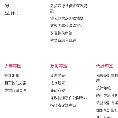
僑民
防災宣導及停班停課資
訊
新訓中心
沙包領取及回收地點
防救災單位聯絡電話
災害救助申請
防災資訊入口網
人事專區
政風專區
會計專區
最新消息
業務簡介
預告統計資
表
員工協助方案
法令規章
統計年報
專書閱讀專區
廉政宣導
統計專題分
廉政倫理事件公開專區
公務統計方
揭弊者保護專區
性別統計指
會計月報