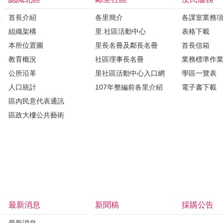
首長介紹
各里簡介
各課室業務
組織架構
里.社區活動中心
表格下載
本所位置圖
里長名冊及鄰長名冊
首長信箱
教育概況
社區理事長名冊
業務標準作
公所沿革
里社區活動中心入口網
學區一覽表
人口統計
107年整編前各里介紹
電子書下載
區內民意代表通訊
區政大樓公共藝術
最新消息
新聞稿
採購公告
最新消息