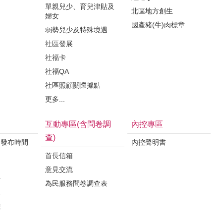
單親兒少、育兒津貼及
北區地方創生
婦女
國產豬(牛)肉標章
弱勢兒少及特殊境遇
社區發展
社福卡
社福QA
社區照顧關懷據點
更多...
互動專區(含問卷調
內控專區
查)
料發布時間
內控聲明書
首長信箱
意見交流
析
為民服務問卷調查表
案
標