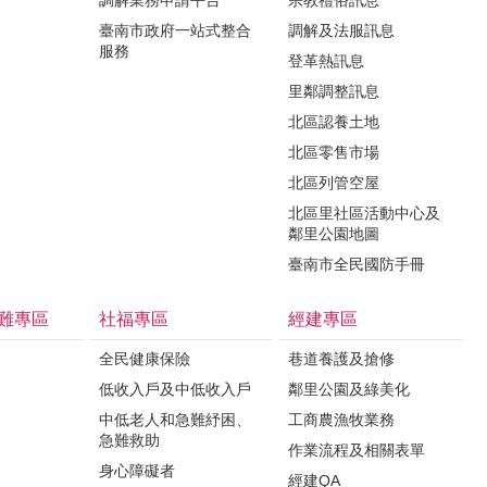
臺南市政府一站式整合
調解及法服訊息
服務
登革熱訊息
里鄰調整訊息
北區認養土地
北區零售市場
北區列管空屋
北區里社區活動中心及
鄰里公園地圖
臺南市全民國防手冊
難專區
社福專區
經建專區
全民健康保險
巷道養護及搶修
低收入戶及中低收入戶
鄰里公園及綠美化
中低老人和急難紓困、
工商農漁牧業務
急難救助
作業流程及相關表單
身心障礙者
經建QA