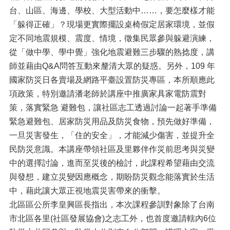
台、山區、海邊、學校、大型活動中……，要怎麼樣才能
「躲得正確」？現場更實際擺設桌椅假定居家環境，並假
定不同地震規模、震度、情境，徵集民眾參與躲避演練，
從「做中學、學中覺」強化地震避難三步驟的熟捻度，講
師並藉由Q&A問答互動來釐清大眾的疑惑。另外，109 年
國家防災日各賣場及網路平臺設置防災專區，本所順應此
項政策，特別邀請潘老師於講座中推廣家具家電防震對
策，落實緊急 避難包，讓社區志工透過討論一起著手準備
緊急避難包、居家防災用品及防災食物，預先做好準備，
一旦災害發生，「住的安全」，才能減少傷害，並提升全
民防災意識。本講座帶領社區及里夥伴作災前思考與災變
中的選擇討論，進而至災後的檢討，此課程希望藉由交流
與發想，建立災變因應概念，期盼防災觀念能落實於生活
中，藉此讓大眾正視地震災害帶來的衝擊。
北區區公所李皇興區長指出，本次課程參訓對象除了台南
市北區各里(社區發展協會)之志工外，也首度邀請轄內6位