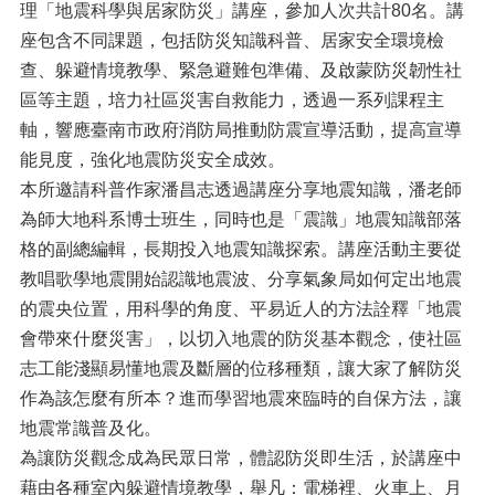
理「地震科學與居家防災」講座，參加人次共計80名。講
座包含不同課題，包括防災知識科普、居家安全環境檢
查、躲避情境教學、緊急避難包準備、及啟蒙防災韌性社
區等主題，培力社區災害自救能力，透過一系列課程主
軸，響應臺南市政府消防局推動防震宣導活動，提高宣導
能見度，強化地震防災安全成效。
本所邀請科普作家潘昌志透過講座分享地震知識，潘老師
為師大地科系博士班生，同時也是「震識」地震知識部落
格的副總編輯，長期投入地震知識探索。講座活動主要從
教唱歌學地震開始認識地震波、分享氣象局如何定出地震
的震央位置，用科學的角度、平易近人的方法詮釋「地震
會帶來什麼災害」，以切入地震的防災基本觀念，使社區
志工能淺顯易懂地震及斷層的位移種類，讓大家了解防災
作為該怎麼有所本？進而學習地震來臨時的自保方法，讓
地震常識普及化。
為讓防災觀念成為民眾日常，體認防災即生活，於講座中
藉由各種室內躲避情境教學，舉凡：電梯裡、火車上、月