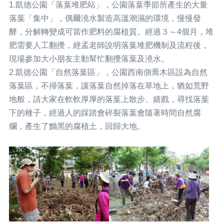
1.凱德公園「落葉堆肥站」，公園落葉季節所產生的大量
落葉「集中」，偶爾澆水製造高溫潮濕的環境，慢慢發
酵，分解轉變成可當作肥料的腐植質。經過３～4個月，堆
肥需要人工翻攪，經孟老師說明落葉堆肥機制及流程後，
現場參加大小朋友主動幫忙翻攪落葉及澆水。
2.凱德公園「自然落葉區」，公園西南側喬木區設為自然
落葉區，不掃落葉，讓落葉自然掉落在草地上，猶如荒野
地般，請大家在軟軟厚厚的落葉上散步、嬉戲，尋找落葉
下的種子，經過人的踩踏會碎裂落葉會隨著時間自然腐
爛，產生了黝黑的腐植土，回歸大地。