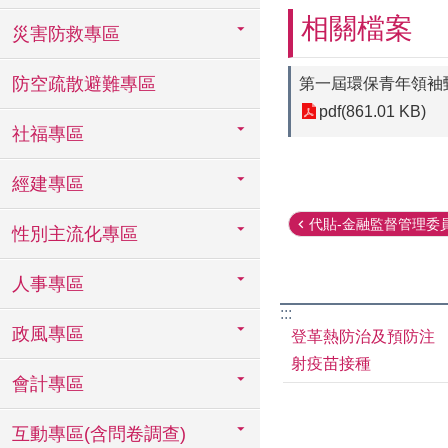
相關檔案
災害防救專區
防空疏散避難專區
第一屆環保青年領袖
pdf(861.01 KB)
社福專區
經建專區
代貼-金融監督管理委員
性別主流化專區
人事專區
:::
政風專區
登革熱防治及預防注
射疫苗接種
會計專區
互動專區(含問卷調查)