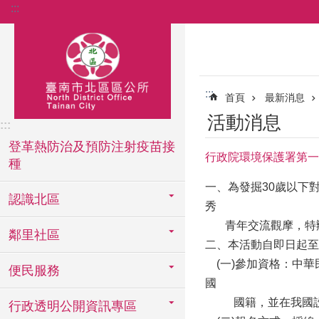
:::
跳到主要內容區塊
:::
首頁
最新消息
活動消息
:::
登革熱防治及預防注射疫苗接
行政院環境保護署第一
種
一、為發掘30歲以下
認識北區
秀
青年交流觀摩，特
鄰里社區
二、本活動自即日起至
(一)參加資格：中華
便民服務
國
國籍，並在我國設
行政透明公開資訊專區