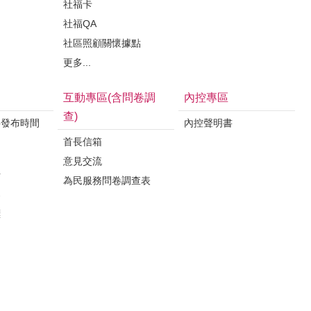
社福卡
社福QA
社區照顧關懷據點
更多...
互動專區(含問卷調
內控專區
查)
料發布時間
內控聲明書
首長信箱
意見交流
析
為民服務問卷調查表
案
標