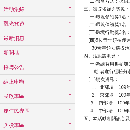
(二)報名方式：採線上報名，
活動集錦
三、獲獎名額與獎勵：
(一)環境領袖獎1名
觀光旅遊
(二)環境倡議獎1名
(三)環境行動獎3名：
最新消息
(四)5位青年領袖獲選
30青年領袖選拔活
新聞稿
四、活動說明會：
(一)為讓有興趣參加
採購公告
動 者進行經驗分
(二)場次資訊：
線上申辦
１、北部場：109年
２、東部場：109年
民政專區
３、南部場：109年
原住民專區
４、中部場：109年
五、本活動相關訊息及甄選簡
兵役專區