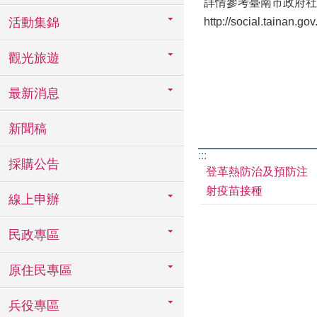
詳情參考臺南市政府社
活動集錦
http://social.tainan.
觀光旅遊
最新消息
新聞稿
:::
採購公告
登革熱防治及預防注
射疫苗接種
線上申辦
民政專區
原住民專區
兵役專區