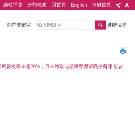
網站導覽
分類檢索
回首頁
市府首頁
English
搜尋
熱門關鍵字
進階搜尋
母所得稅率未達20%，且未領取或領畢育嬰留職停薪津 貼皆