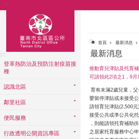
:::
跳到主要內容區塊
:::
首頁
最新消息
最新消息
:::
登革熱防治及預防注射疫苗接
推動育兒津貼及托育補
種
可請領此2項之1，9
認識北區
育有未滿2歲兒童，父
嬰留停津貼或未接受公
鄰里社區
請領育兒津貼(2,50
接受公共或準公共化托
便民服務
，則能請領托育補助(6
之居家托育服務中心申請
行政透明公開資訊專區