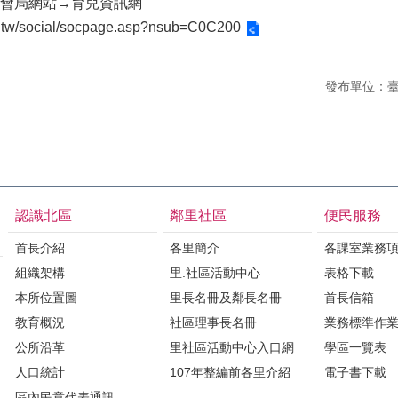
會局網站→育兒資訊網
gov.tw/social/socpage.asp?nsub=C0C200
發布單位：
認識北區
鄰里社區
便民服務
首長介紹
各里簡介
各課室業務
組織架構
里.社區活動中心
表格下載
本所位置圖
里長名冊及鄰長名冊
首長信箱
教育概況
社區理事長名冊
業務標準作
公所沿革
里社區活動中心入口網
學區一覽表
人口統計
107年整編前各里介紹
電子書下載
區內民意代表通訊