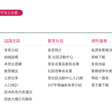
等工作委...
認識北區
鄰里社區
便民服務
首長介紹
各里簡介
各課室業務
組織架構
里.社區活動中心
表格下載
本所位置圖
里長名冊及鄰長名冊
首長信箱
教育概況
社區理事長名冊
業務標準作
公所沿革
里社區活動中心入口網
學區一覽表
人口統計
107年整編前各里介紹
電子書下載
區內民意代表通訊
區政大樓公共藝術