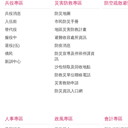
兵役專區
災害防救專區
防空疏散避
兵役消息
防災地圖
入伍前
市民防災手冊
替代役
地區災害防救計畫
服役中
避難收容處所資訊
退役(伍)
防疫消息
僑民
防災宣導及停班停課資
訊
新訓中心
沙包領取及回收地點
防救災單位聯絡電話
災害救助申請
防災資訊入口網
人事專區
政風專區
會計專區