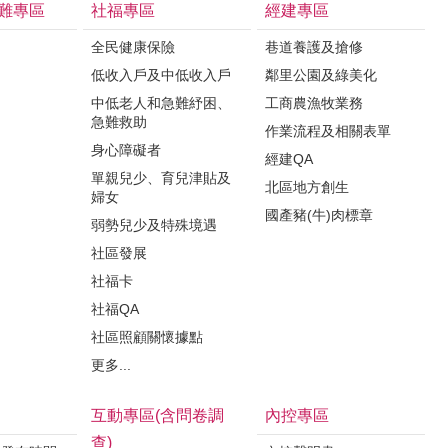
難專區
社福專區
經建專區
全民健康保險
巷道養護及搶修
低收入戶及中低收入戶
鄰里公園及綠美化
中低老人和急難紓困、
工商農漁牧業務
急難救助
作業流程及相關表單
身心障礙者
經建QA
單親兒少、育兒津貼及
北區地方創生
婦女
國產豬(牛)肉標章
弱勢兒少及特殊境遇
社區發展
社福卡
社福QA
社區照顧關懷據點
更多...
互動專區(含問卷調
內控專區
查)