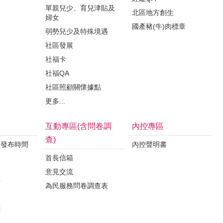
單親兒少、育兒津貼及
北區地方創生
婦女
國產豬(牛)肉標章
弱勢兒少及特殊境遇
社區發展
社福卡
社福QA
社區照顧關懷據點
更多...
互動專區(含問卷調
內控專區
查)
料發布時間
內控聲明書
首長信箱
意見交流
析
為民服務問卷調查表
案
標