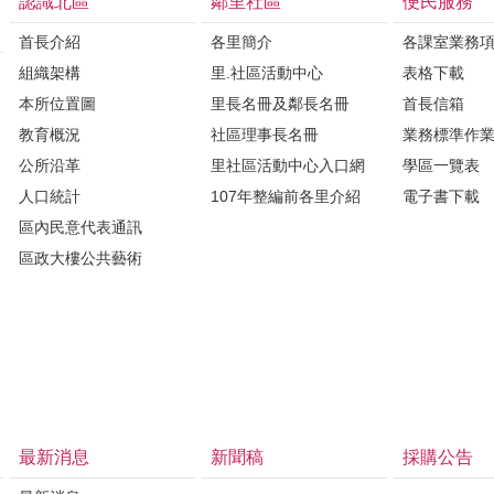
認識北區
鄰里社區
便民服務
首長介紹
各里簡介
各課室業務
組織架構
里.社區活動中心
表格下載
本所位置圖
里長名冊及鄰長名冊
首長信箱
教育概況
社區理事長名冊
業務標準作
公所沿革
里社區活動中心入口網
學區一覽表
人口統計
107年整編前各里介紹
電子書下載
區內民意代表通訊
區政大樓公共藝術
最新消息
新聞稿
採購公告