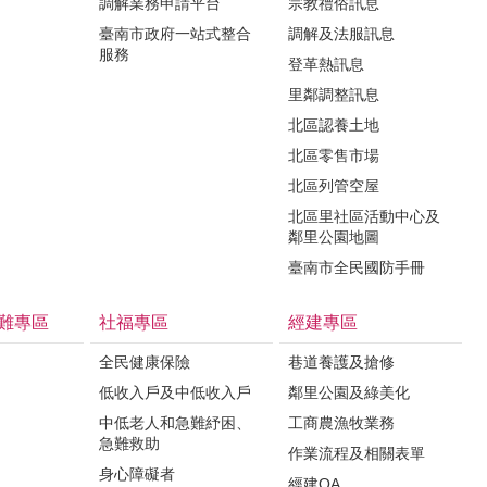
調解業務申請平台
宗教禮俗訊息
臺南市政府一站式整合
調解及法服訊息
服務
登革熱訊息
里鄰調整訊息
北區認養土地
北區零售市場
北區列管空屋
北區里社區活動中心及
鄰里公園地圖
臺南市全民國防手冊
難專區
社福專區
經建專區
全民健康保險
巷道養護及搶修
低收入戶及中低收入戶
鄰里公園及綠美化
中低老人和急難紓困、
工商農漁牧業務
急難救助
作業流程及相關表單
身心障礙者
經建QA