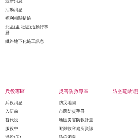
最新消息
活動消息
福利相關措施
北區(里.社區)活動行事
曆
鐵路地下化施工訊息
兵役專區
災害防救專區
防空疏散避
兵役消息
防災地圖
入伍前
市民防災手冊
替代役
地區災害防救計畫
服役中
避難收容處所資訊
退役(伍)
防疫消息