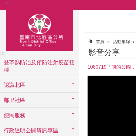
:::
跳到主要內容區塊
:::
首頁
活動集錦
影音分享
:::
登革熱防治及預防注射疫苗接
1080719「咱的公
種
認識北區
鄰里社區
便民服務
行政透明公開資訊專區