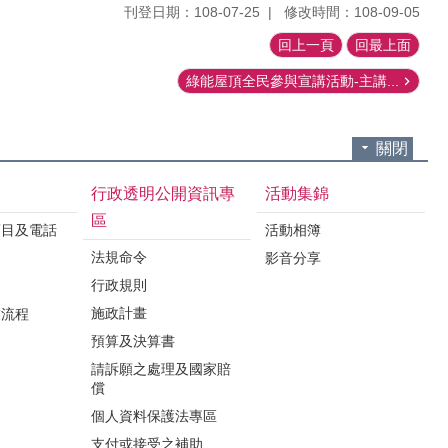
刊登日期：108-07-25
修改時間：108-09-05
回上一頁
回最上面
綠能屋頂全民參與宣講活動-主講...
關閉
行政透明公開資訊專
活動集錦
區
項目及電話
活動相簿
法規命令
影音分享
行政規則
施政計畫
業流程
預算及決算書
請訴願之處理及國家賠
償
個人資料保護法專區
支付或接受之補助