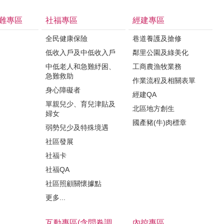
難專區
社福專區
經建專區
全民健康保險
巷道養護及搶修
低收入戶及中低收入戶
鄰里公園及綠美化
中低老人和急難紓困、
工商農漁牧業務
急難救助
作業流程及相關表單
身心障礙者
經建QA
單親兒少、育兒津貼及
北區地方創生
婦女
國產豬(牛)肉標章
弱勢兒少及特殊境遇
社區發展
社福卡
社福QA
社區照顧關懷據點
更多...
互動專區(含問卷調
內控專區