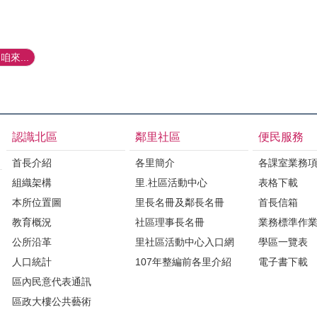
咱來...
認識北區
鄰里社區
便民服務
首長介紹
各里簡介
各課室業務
組織架構
里.社區活動中心
表格下載
本所位置圖
里長名冊及鄰長名冊
首長信箱
教育概況
社區理事長名冊
業務標準作
公所沿革
里社區活動中心入口網
學區一覽表
人口統計
107年整編前各里介紹
電子書下載
區內民意代表通訊
區政大樓公共藝術