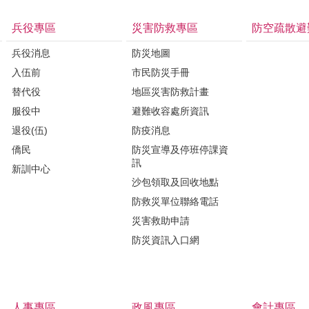
兵役專區
災害防救專區
防空疏散避
兵役消息
防災地圖
入伍前
市民防災手冊
替代役
地區災害防救計畫
服役中
避難收容處所資訊
退役(伍)
防疫消息
僑民
防災宣導及停班停課資
訊
新訓中心
沙包領取及回收地點
防救災單位聯絡電話
災害救助申請
防災資訊入口網
人事專區
政風專區
會計專區