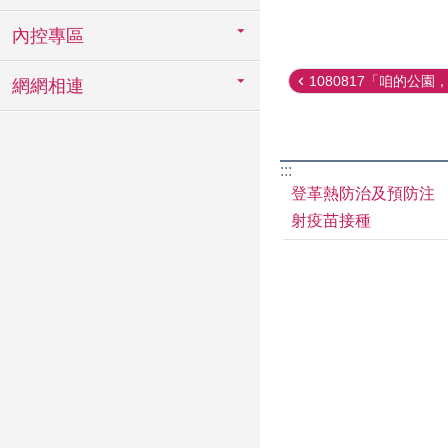
內控專區
1080817「咱的公園，
網網相連
:::
登革熱防治及預防注
射疫苗接種