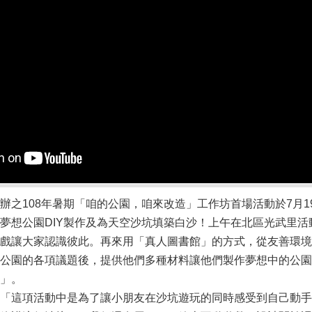
辦之108年暑期「咱的公園，咱來改造」工作坊首場活動於7月
夢想公園DIY製作及為天空沙坑填築白沙！上午在北區光武里活
戲讓大家認識彼此。再來用「真人圖書館」的方式，從友善環境
公園的各項議題後，提供他們多種材料讓他們製作夢想中的公園
」。
「這項活動中是為了讓小朋友在沙坑遊玩的同時感受到自己動手