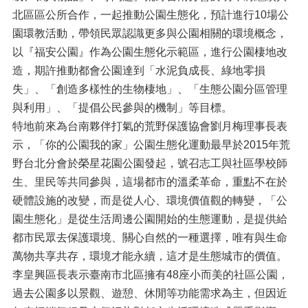
北區區公所合作，一起推動公園生態化，預計進行10場公
園環教活動，帶領民眾認識更多與公園相關的環境概念，
以『福安公園』作為公園生態化示範區，進行公園棲地改
造，期許推動都會公園達到「水泥負成長、綠地零損
失」、「創造多樣性的生物棲地」、「生態公園分區管理
與利用」、「提倡公民參與的機制」等目標。
特地前來為台南夥伴打氣的荒野保護協會劉月梅理事長表
示，「你的公園我的家」公園生態化運動最早於2015年荒
野台北分會於榮星花園公園發起，號召志工與社區學校師
生、里民等共同參與，這場都市的溫柔革命，重點不在於
硬體設施的改變，而是從人心、環境價值觀的轉變，「公
園生態化」是從生活周邊公園開始的生態運動，是提供給
都市民眾去保護環境、關心自然的一種選擇，唯有與生命
萬物共享共存，環境才能永續，這才是生態城市的價值。
李皇興區長表示臺南市北區擁有48座小而美的社區公園，
過去公園多以景觀、遊憩、休閒等功能需求為主，但因近