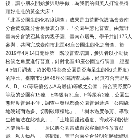
後，讓小朋友開始參與動手做，為我們的樹美人打造長得
頭好壯壯的黃金大床！
「北區公園生態化程度調查」成果是由荒野保護協會臺南
分會黃嘉隆分會長發表分享，「公園生態化普查」由荒野
臺南分會號召其會內親子團、臺南市居民、學子共計175人
參與，共同完成臺南市北區48座公園生態化之普查。於
2019年4月14日開始第一階段普查培訓，參與者以小動物
松鼠之角度進行普查，針對北區48座公園進行調查，經歷
4.5個月調查，終於取得都會公園是否滿足生態化(荒野度)
的評比。臺南市北區48座公園調查成果，尚無符合荒野度
A、B、Ｃ(等級優劣以A為最佳)等級之公園，符合荒野度D
等級的公園有15座，E等級有31座、F等級有2座，公園生
態程度普遍不佳，調查中發現都會公園普遍遭遇「公園綠
地硬鋪面過多、切割破壞棲地」、「樹木過度修剪、導致
生物無法在此棲息」、「土壤因踐踏過度、導致不利於樹
木健康生長」、「居民將公園當成自家客廳隨性放置盆
栽、私人物品」、等問題。荒野台南分會於明年將繼續與