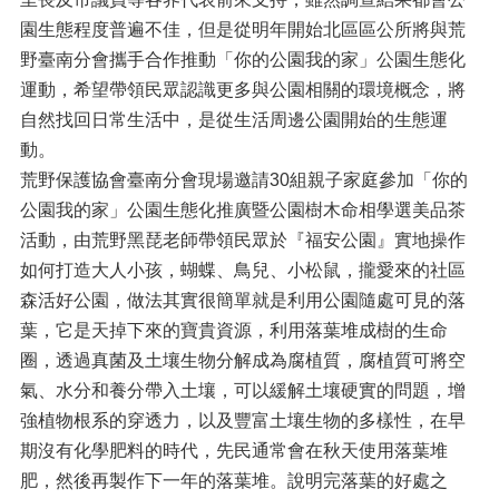
園生態程度普遍不佳，但是從明年開始北區區公所將與荒
野臺南分會攜手合作推動「你的公園我的家」公園生態化
運動，希望帶領民眾認識更多與公園相關的環境概念，將
自然找回日常生活中，是從生活周邊公園開始的生態運
動。
荒野保護協會臺南分會現場邀請30組親子家庭參加「你的
公園我的家」公園生態化推廣暨公園樹木命相學選美品茶
活動，由荒野黑琵老師帶領民眾於『福安公園』實地操作
如何打造大人小孩，蝴蝶、鳥兒、小松鼠，攏愛來的社區
森活好公園，做法其實很簡單就是利用公園隨處可見的落
葉，它是天掉下來的寶貴資源，利用落葉堆成樹的生命
圈，透過真菌及土壤生物分解成為腐植質，腐植質可將空
氣、水分和養分帶入土壤，可以緩解土壤硬實的問題，增
強植物根系的穿透力，以及豐富土壤生物的多樣性，在早
期沒有化學肥料的時代，先民通常會在秋天使用落葉堆
肥，然後再製作下一年的落葉堆。說明完落葉的好處之