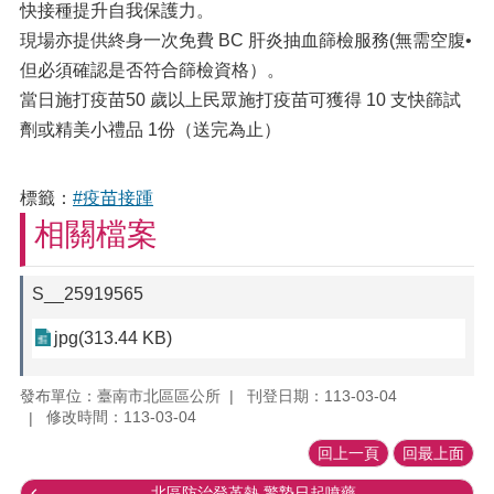
快接種提升自我保護力。
現場亦提供終身一次免費 BC 肝炎抽血篩檢服務(無需空腹•
但必須確認是否符合篩檢資格）。
當日施打疫苗50 歲以上民眾施打疫苗可獲得 10 支快篩試
劑或精美小禮品 1份（送完為止）
標籤：
#疫苗接踵
相關檔案
S__25919565
jpg(313.44 KB)
發布單位：臺南市北區區公所
刊登日期：113-03-04
修改時間：113-03-04
回上一頁
回最上面
北區防治登革熱 驚蟄日起噴藥