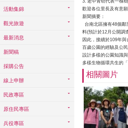
3. 老中青幼代表一棵
活動集錦
歡迎各位里長及有意願
新聞摘要：
觀光旅遊
台南北區擁有48個鄰
料(預計於12月公開
最新消息
因此，接續於109年
百歲公園的經驗及公民
新聞稿
設計多樣的公園知識與
多樣生物循環共生的「
採購公告
相關圖片
線上申辦
民政專區
原住民專區
兵役專區