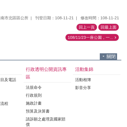
臺南市北區區公所
刊登日期：108-11-21
修改時間：108-11-21
回上一頁
回最上面
108/11/23一座公園，一...
關閉
行政透明公開資訊專
活動集錦
區
項目及電話
活動相簿
法規命令
影音分享
行政規則
施政計畫
業流程
預算及決算書
請訴願之處理及國家賠
償