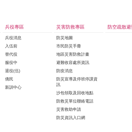
兵役專區
災害防救專區
防空疏散避
兵役消息
防災地圖
入伍前
市民防災手冊
替代役
地區災害防救計畫
服役中
避難收容處所資訊
退役(伍)
防疫消息
僑民
防災宣導及停班停課資
訊
新訓中心
沙包領取及回收地點
防救災單位聯絡電話
災害救助申請
防災資訊入口網