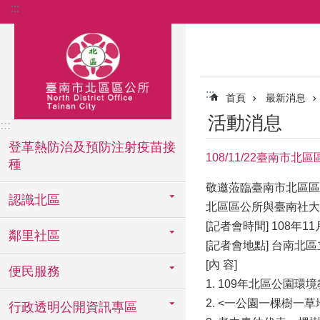
:::
跳到主要內容區塊
:::
首頁
最新消息
活動消息
:::
登革熱防治及預防注射疫苗接
108/11/22臺南市
種
敬邀蒞臨臺南市北區區公
認識北區
北區區公所與臺南社大
[記者會時間] 108年11
鄰里社區
[記者會地點] 台南北區
[內 容]
便民服務
1. 109年北區公園
2. <一公園一棵樹一
行政透明公開資訊專區