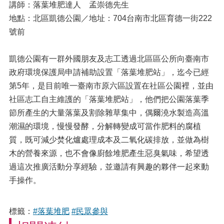
講師：落葉堆肥達人 孟崇德先生
地點：北區凱德公園／地址：704台南市北區育德一街222
號前
凱德公園有一群外國朋友及志工透過北區區公所向臺南市
政府環境保護局申請補助設置「落葉堆肥站」，迄今已經
第5年，是目前唯一臺南市原六區設置在社區公園裡，並由
社區志工自主維護的「落葉堆肥站」，他們把公園落葉季
節所產生的大量落葉及割除雜草集中，偶爾澆水製造高溫
潮濕的環境，慢慢發酵，分解轉變成可當作肥料的腐植
質，既可減少焚化爐處理成本及二氧化碳排放，並做為樹
木的營養來源，也不會像廚餘堆肥產生惡臭氣味，希望透
過這次推廣活動分享經驗，並邀請有興趣的夥伴一起來動
手操作。
標籤：
#落葉堆肥
#民眾參與