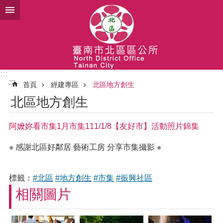
跳到主要內容區塊
:::
:::
首頁
經建專區
北區地方創生
北區地方創生
阿嬤妳看市集1月市集111/1/8【友好市】活動照片錦集
※ 感謝北區好鄰居 藝術工房 分享市集攝影 ※
標籤：
#北區
#地方創生
#市集
#振興社區
相關圖片