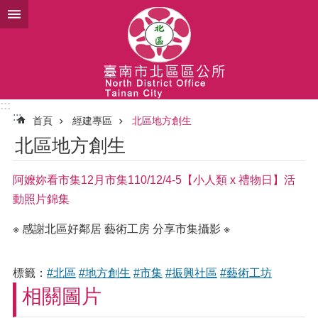
跳到主要內容區塊
:::
:::
首頁
經建專區
北區地方創生
北區地方創生
阿嬤妳看市集12月市集110/12/4-5【小人類 x 禮物日】活
動照片錦集
※ 感謝北區好鄰居 藝術工房 分享市集攝影 ※
標籤：
#北區
#地方創生
#市集
#振興社區
#藝術工坊
相關圖片