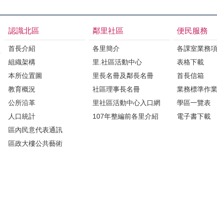
認識北區
鄰里社區
便民服務
首長介紹
各里簡介
各課室業務
組織架構
里.社區活動中心
表格下載
本所位置圖
里長名冊及鄰長名冊
首長信箱
教育概況
社區理事長名冊
業務標準作
公所沿革
里社區活動中心入口網
學區一覽表
人口統計
107年整編前各里介紹
電子書下載
區內民意代表通訊
區政大樓公共藝術