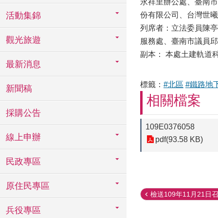
永祥里辦公處、臺南市
活動集錦
份有限公司、台灣世曦
列席者：立法委員陳亭
觀光旅遊
服務處、臺南市議員邱
副本： 本處土建軌道
最新消息
標籤：
#北區
#鐵路地
新聞稿
相關檔案
採購公告
109E0376058
線上申辦
pdf(93.58 KB)
民政專區
原住民專區
檢送109年11月21日召
兵役專區