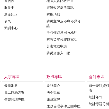
替代役
地區災害防救計畫
服役中
避難收容處所資訊
退役(伍)
防疫消息
僑民
防災宣導及停班停課資
訊
新訓中心
沙包領取及回收地點
防救災單位聯絡電話
災害救助申請
防災資訊入口網
人事專區
政風專區
會計專區
最新消息
業務簡介
預告統計資
表
員工協助方案
法令規章
統計年報
專書閱讀專區
廉政宣導
統計專題分
廉政倫理事件公開專區