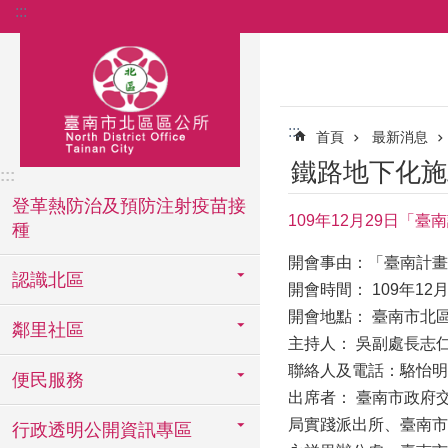
:::
跳到主要內容區塊
:::
首頁
最新消息
鐵路地下化施
:::
登革熱防治及預防注射疫苗接
109年12月29日「
種
開會事由：「臺南計畫
認識北區
開會時間： 109年12月
開會地點： 臺南市北
鄰里社區
主持人： 吳副處長志
聯絡人及電話：駱怡明06-
便民服務
出席者： 臺南市政府
局實踐派出所、臺南市
行政透明公開資訊專區