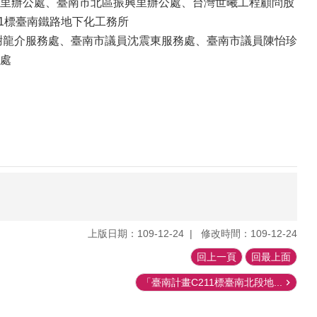
里辦公處、臺南市北區振興里辦公處、台灣世曦工程顧問股
1標臺南鐵路地下化工務所
議員謝龍介服務處、臺南市議員沈震東服務處、臺南市議員陳怡珍
處
上版日期：109-12-24
修改時間：109-12-24
回上一頁
回最上面
「臺南計畫C211標臺南北段地...