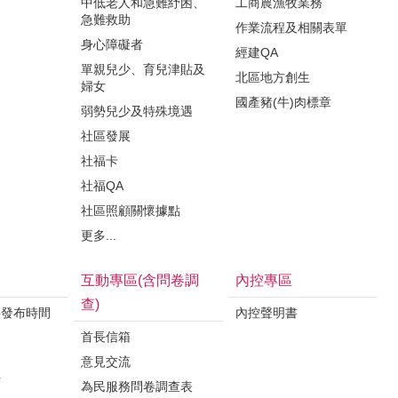
中低老人和急難紓困、
工商農漁牧業務
急難救助
作業流程及相關表單
身心障礙者
經建QA
單親兒少、育兒津貼及
北區地方創生
婦女
國產豬(牛)肉標章
弱勢兒少及特殊境遇
社區發展
社福卡
社福QA
社區照顧關懷據點
更多...
互動專區(含問卷調
內控專區
查)
料發布時間
內控聲明書
首長信箱
意見交流
析
為民服務問卷調查表