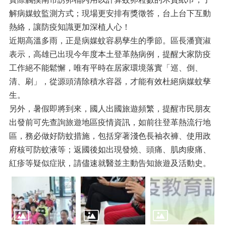
解病媒蚊監測方式；現場更安排有獎徵答，台上台下互動
熱絡，讓防疫知識更加深植人心！
近期高溫多雨，正是病媒蚊容易孳生的季節。區長潘寶淑
表示，高雄已出現今年度本土登革熱病例，提醒大家防疫
工作絕不能鬆懈，唯有平時在居家環境落實「巡、倒、
清、刷」，從源頭清除積水容器，才能有效杜絕病媒蚊孳
生。
另外，暑假即將到來，國人出國旅遊頻繁，提醒市民朋友
出發前可先查詢旅遊地區疫情資訊，如前往登革熱流行地
區，務必做好防蚊措施，包括穿著淺色長袖衣褲、使用政
府核可防蚊液等；返國後如出現發燒、頭痛、肌肉痠痛、
紅疹等疑似症狀，請儘速就醫並主動告知旅遊及活動史。