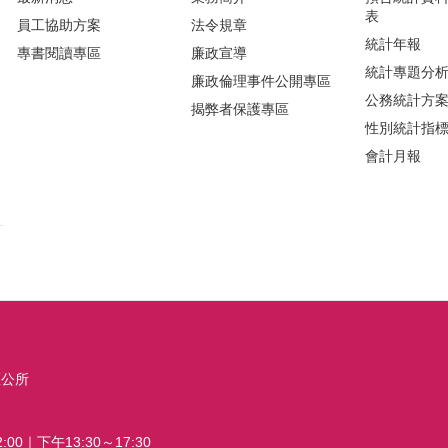
表
員工協助方案
法令規章
統計年報
專書閱讀專區
廉政宣導
統計專題分
廉政倫理事件公開專區
公務統計方
揭弊者保護專區
性別統計指
會計月報
區公所
00｜下午13:30～17:30