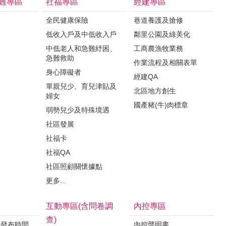
難專區
社福專區
經建專區
全民健康保險
巷道養護及搶修
低收入戶及中低收入戶
鄰里公園及綠美化
中低老人和急難紓困、
工商農漁牧業務
急難救助
作業流程及相關表單
身心障礙者
經建QA
單親兒少、育兒津貼及
北區地方創生
婦女
國產豬(牛)肉標章
弱勢兒少及特殊境遇
社區發展
社福卡
社福QA
社區照顧關懷據點
更多...
互動專區(含問卷調
內控專區
查)
料發布時間
內控聲明書