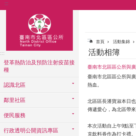
:::
跳到主要內容區塊
:::
首頁
活動集錦
活動相簿
:::
登革熱防治及預防注射疫苗接
臺南市北區區公所與廣
種
臺南市北區區公所與廣
認識北區
熱血。
鄰里社區
北區區長潘寶淑本日也
傳遞愛心，為北區帶來
便民服務
本次活動自上午9點至下
行政透明公開資訊專區
克飲料券作為打卡禮。