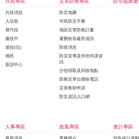
兵役專區
災害防救專區
防空疏散避
兵役消息
防災地圖
入伍前
市民防災手冊
替代役
地區災害防救計畫
服役中
避難收容處所資訊
退役(伍)
防疫消息
僑民
防災宣導及停班停課資
訊
新訓中心
沙包領取及回收地點
防救災單位聯絡電話
災害救助申請
防災資訊入口網
人事專區
政風專區
會計專區
最新消息
業務簡介
預告統計資