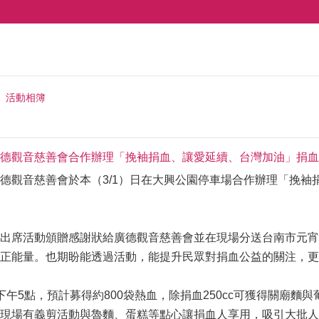
活動相簿
德觀音慈善會合作辦理「挽袖捐血、讓愛延續、台灣加油」捐血
德觀音慈善會於本（3/1）日在大興公園停車場合作辦理「挽
出席活動頒贈感謝狀給廣德觀音慈善會並在現場分送台南市元宵
正能量。也期盼能透過活動，能提升民眾對捐血公益的關注，更
午5點，預計募得約800袋熱血，除捐血250cc可獲得關廟麵與
現場有義剪活動與魯麵、蛋糕等點心讓捐血人享用，吸引大批人