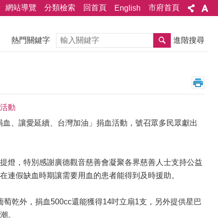
網站導覽
分類檢索
回首頁
市府首頁
English
搜尋
熱門關鍵字
進階搜尋
活動
袖捐血、讓愛延續、台灣加油」捐血活動，號召眾多民眾獻出
提燈，特別感謝廣德觀音慈善會凝聚各界慈善人士支持公益
在連假缺血時期讓需要用血的患者能得到及時援助。
葡萄乾外，捐血500cc還能獲得14吋立扇1支，另外提供星巴
潮。