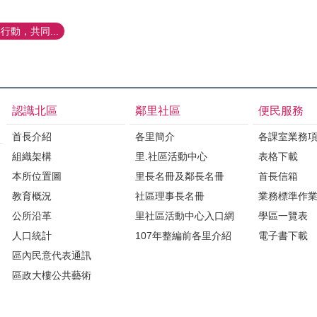
動，共同...
認識北區
鄰里社區
便民服務
首長介紹
各里簡介
各課室業務
組織架構
里.社區活動中心
表格下載
本所位置圖
里長名冊及鄰長名冊
首長信箱
教育概況
社區理事長名冊
業務標準作
公所沿革
里社區活動中心入口網
學區一覽表
人口統計
107年整編前各里介紹
電子書下載
區內民意代表通訊
區政大樓公共藝術