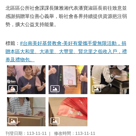
北區區公所社會課課長陳雅湘代表潘寶淑區長前往致意並
感謝捐贈單位善心義舉，盼社會各界持續提供資源挹注弱
勢，擴大公益支持能量。
標籤：
#台南美好基督教會-美好有愛攜手愛無限活動，捐
贈本區大和里、大港里、大豐里、賢北里之低收入戶，禮
券及禮物包。
刊登日期：113-11-11
修改時間：113-11-11