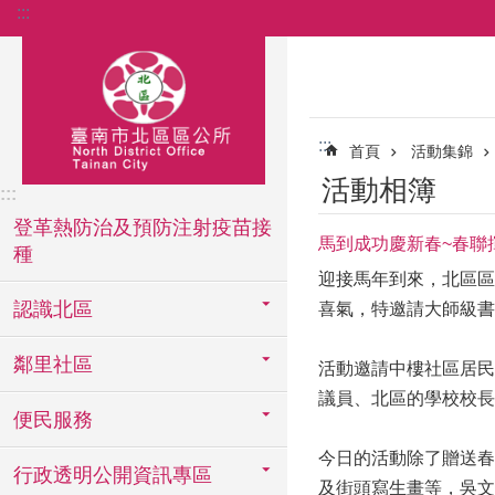
:::
跳到主要內容區塊
:::
首頁
活動集錦
活動相簿
:::
登革熱防治及預防注射疫苗接
馬到成功慶新春~春聯
種
迎接馬年到來，北區區
認識北區
喜氣，特邀請大師級書
鄰里社區
活動邀請中樓社區居民
議員、北區的學校校長
便民服務
今日的活動除了贈送春
行政透明公開資訊專區
及街頭寫生畫等，吳文