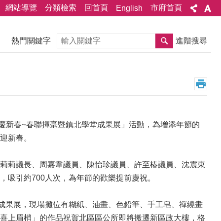
網站導覽
分類檢索
回首頁
市府首頁
English
搜尋
熱門關鍵字
進階搜尋
功慶新春~春聯揮毫暨鎮北學堂成果展」活動，為增添年節的
迎新春。
莉莉議長、周嘉韋議員、陳怡珍議員、許至椿議員、沈震東
，吸引約700人次，為年節的歡樂提前慶祝。
程成果展，現場攤位有糊紙、油畫、色鉛筆、手工皂、禪繞畫
喜上眉梢」的作品祝賀北區區公所即將搬遷新區政大樓，格