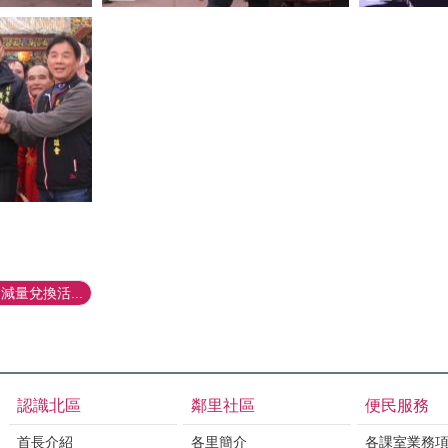
量兌換活...
認識北區
鄰里社區
便民服務
首長介紹
各里簡介
各課室業務