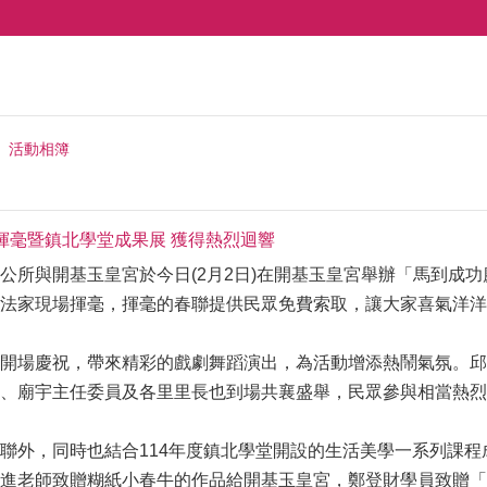
活動相簿
揮毫暨鎮北學堂成果展 獲得熱烈迴響
公所與開基玉皇宮於今日(2月2日)在開基玉皇宮舉辦「馬到成
法家現場揮毫，揮毫的春聯提供民眾免費索取，讓大家喜氣洋洋
開場慶祝，帶來精彩的戲劇舞蹈演出，為活動增添熱鬧氣氛。邱
、廟宇主任委員及各里里長也到場共襄盛舉，民眾參與相當熱烈
聯外，同時也結合114年度鎮北學堂開設的生活美學一系列課
進老師致贈糊紙小春牛的作品給開基玉皇宮，鄭登財學員致贈「