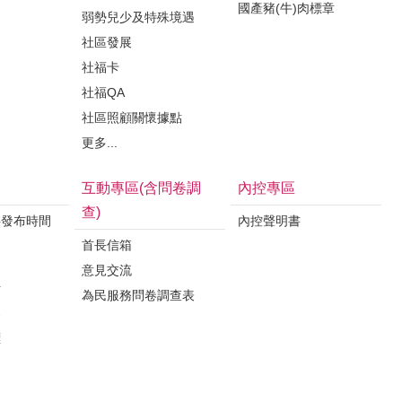
國產豬(牛)肉標章
弱勢兒少及特殊境遇
社區發展
社福卡
社福QA
社區照顧關懷據點
更多...
互動專區(含問卷調
內控專區
查)
料發布時間
內控聲明書
首長信箱
意見交流
析
為民服務問卷調查表
案
標