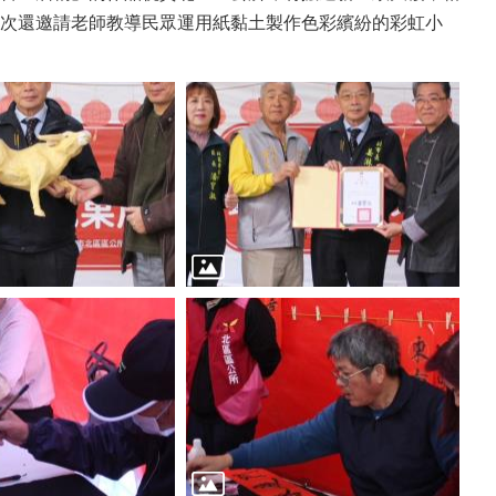
次還邀請老師教導民眾運用紙黏土製作色彩繽紛的彩虹小