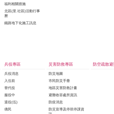
福利相關措施
北區(里.社區)活動行事
曆
鐵路地下化施工訊息
兵役專區
災害防救專區
防空疏散避
兵役消息
防災地圖
入伍前
市民防災手冊
替代役
地區災害防救計畫
服役中
避難收容處所資訊
退役(伍)
防疫消息
僑民
防災宣導及停班停課資