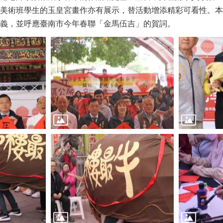
美術班學生的玉皇宮畫作亦有展示，替活動增添精彩可看性。本
義，並呼應臺南市今年春聯「金馬伍吉」的賀詞。