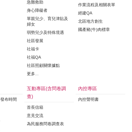
急難救助
作業流程及相關表單
身心障礙者
經建QA
單親兒少、育兒津貼及
北區地方創生
婦女
國產豬(牛)肉標章
弱勢兒少及特殊境遇
社區發展
社福卡
社福QA
社區照顧關懷據點
更多...
互動專區(含問卷調
內控專區
查)
料發布時間
內控聲明書
首長信箱
意見交流
析
為民服務問卷調查表
案