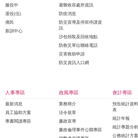
服役中
避難收容處所資訊
退役(伍)
防疫消息
僑民
防災宣導及停班停課資
訊
新訓中心
沙包領取及回收地點
防救災單位聯絡電話
災害救助申請
防災資訊入口網
人事專區
政風專區
會計專區
最新消息
業務簡介
預告統計資
表
員工協助方案
法令規章
統計年報
專書閱讀專區
廉政宣導
統計專題分
廉政倫理事件公開專區
公務統計方