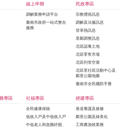
線上申辦
民政專區
調解業務申請平台
宗教禮俗訊息
臺南市政府一站式整合
調解及法服訊息
服務
登革熱訊息
里鄰調整訊息
北區認養土地
北區零售市場
北區列管空屋
北區里社區活動中心及
鄰里公園地圖
臺南市全民國防手冊
難專區
社福專區
經建專區
全民健康保險
巷道養護及搶修
低收入戶及中低收入戶
鄰里公園及綠美化
中低老人和急難紓困、
工商農漁牧業務