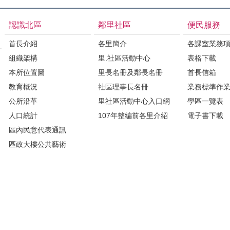
認識北區
鄰里社區
便民服務
首長介紹
各里簡介
各課室業務
組織架構
里.社區活動中心
表格下載
本所位置圖
里長名冊及鄰長名冊
首長信箱
教育概況
社區理事長名冊
業務標準作
公所沿革
里社區活動中心入口網
學區一覽表
人口統計
107年整編前各里介紹
電子書下載
區內民意代表通訊
區政大樓公共藝術