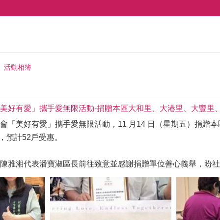
活動相簿
美好有愛」攜手愛無限活動-捐贈本區大和里、大港里、大豐里
會「美好有愛」攜手愛無限活動，11 月14 日（星期五）捐
份，預計52戶受惠。
陳雅湘代表潘寶淑區長前往致意並感謝捐贈單位善心義舉，盼社