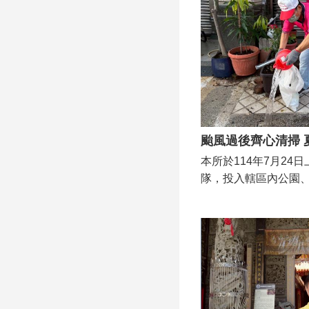
疫情的重要時機。 活
大家，防疫的關鍵在
實執行「巡、倒、清
室內外的積水容器，
機會。感謝所有志義
出，積極巡查社區巷
觀念，透過實際行動
與社區健康。
本所於114年7月24
隊，投入轄區內公園
清理與整頓工作，總共
理了1662個積水容器
現市民們齊心守護家園
社區環境整潔的成效
作為，於114年7月2
環境衛生消毒工作，於轄
溝、空地及13所國高