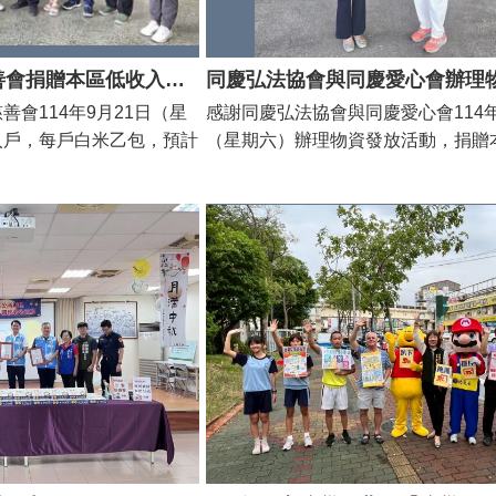
臺南市秋香孝德慈善會捐贈本區低收入戶白米
會114年9月21日（星
感謝同慶弘法協會與同慶愛心會114年
入戶，每戶白米乙包，預計
（星期六）辦理物資發放活動，捐贈
南市傳愛關懷協會亦於同日
款低收入戶，每戶罐頭、米、飲料、
戶，每戶每戶5公斤白米、
資，預計有204戶受惠。 北區區公
餅等物資，預計200戶受
湘代表區長潘寶淑前往致意並感謝捐
長及林禎輝主秘分別前往致
義舉盼社會各界持續提供資源挹注弱
心義舉，盼社會各界持續提
益支持能量。
大公益支持能量。