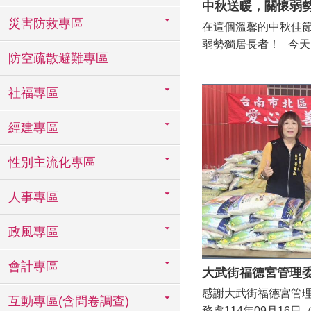
中秋送暖，關懷弱
災害防救專區
在這個溫馨的中秋佳
弱勢獨居長者！ 今
防空疏散避難專區
會、允統食材有限公
關懷弱老」活動，讓5
社福專區
到社會的關懷和祝福
秋禮盒和1,200元紅
經建專區
暖。 潘寶淑區長表
讓我們一起為社會帶
性別主流化專區
位長者都能在這個中
人事專區
政風專區
會計專區
感謝大武街福德宮管
互動專區(含問卷調查)
務處114年09月16