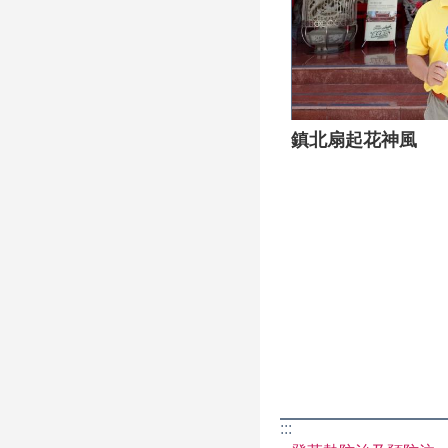
蚊之處進行全面消毒
境中潛在病媒蚊。 北
所有志義工、里長及
能在颱風過後快速恢
雖能短期抑制蚊蟲，
賴民眾日常的清潔習
鎮北扇起花神風
查居家周邊環境，定
能有效阻斷病媒蚊的
理，打造安全、健康的
各里噴藥排定行程參
表將隨時更新並同步公
天候不佳或其他影響
業。 *噴藥前請民眾
器請倒置或加蓋，能使
消毒主要防治對象包
蟲，執行期間會導致
後死亡，請民眾勿慌張
:::
移至安全處所，魚缸