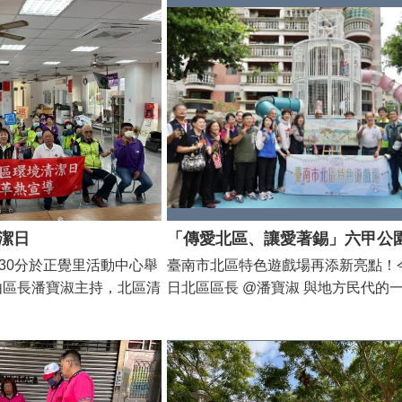
 活動現場由潘寶淑區長
市長黃偉哲表示為提供成德里里民優
義工們的熱情參與，將活動
動空間，臺南市政府籌編2,141萬8,0
整潔，也邀請民眾落實
德里活動中心，於112年3月22日開
四步驟，加強巡視住家內外
完工，是就任以來第26座完工啟用的
的家園！
心。成德里活動中心座落於北區成德
場1樓，樓地板面積為587平方公尺(約
寬敞的室內空間可舉辦優質樂活的社
懷據點、教育課程及聚會等，成為兼
習及情感交流的多功能場所，提升在
活機能。感謝議員們在預算編列上的
程順利完工，也期盼未來活動中心能
潔日
健全多元的社區福利量能。 今日啟用
時30分於正覺里活動中心舉
臺南市北區特色遊戲場再添新亮點！今
長黃偉哲偕同民政局姜局長淋煌、交
由區長潘寶淑主持，北區清
日北區區長 @潘寶淑 與地方民代的
銘德、社會局郭局長乃文、新聞處蘇
正覺里吳銅吉里長及環保志
驗以《 #綠野仙蹤》童話故事中的「
北區潘區長寶淑等市府代表參加，與
潔里內社區與街道。 上
夫」為主題的「#六甲公園特色遊戲
立法委員陳亭妃、立法委員林俊憲、
內短暫出現積水，近日天氣
檢視各項遊具對孩童遊戲安全嚴格把
莉、陳議員怡珍、沈議員震東、蔡議
退去，但蚊卵可能早已藏身
地親子家庭親手在愛心銘牌寫下對家
議員至椿、周議員嘉韋、成德里王里
現在正是清除孳生源、防堵
中的願望，並將愛心銘牌掛上許願牆