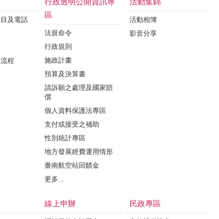
進淵、振興里黃顯淋、福德里顏振良，共計18
行政透明公開資訊專
活動集錦
1巷藝術聚
位。
區
項目及電話
活動相簿
間的過程，
法規命令
影音分享
過公園南
行政規則
串聯【開基
蹟的【烏鬼
施政計畫
業流程
層面紗。隨
預算及決算書
尋找往昔風
請訴願之處理及國家賠
領觀眾走
償
蹟建築內的
個人資料保護法專區
新能量。而
支付或接受之補助
【花園夜
性別統計專區
最地道的夜
地方發展經費運用情形
深入北區
臺南航空站回饋金
【甘樂阿舍
更多...
【西羅殿牛
餐」牛肉
線上申辦
民政專區
學校】，臺
年的綠色魔