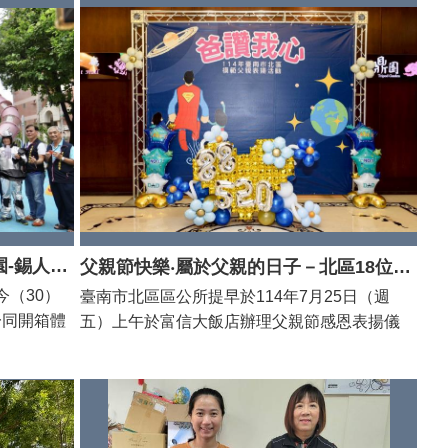
質舒適的活
年）、元和宮（1696年）、福隆宮（1647
00元興建成
年），帶領民眾探索保生大帝信仰的歷史脈絡與
工，歷時2年
地景意涵。 北區區長潘寶淑表示，今年的社區
活動中
營造計畫在文化局的支持下，規劃辦理鎮北坊文
里立體停車
化園區的現地教學活動；保生大帝作為民間信仰
177坪)，
中的「醫神」，長期守護地方居民健康與安寧，
區活動、關
三間宮廟源遠流長，是本區文化資產中極具價值
具休閒、學
的信仰場域。此次活動結合「現地教學」形式，
地居民的生
更有助於讓參與者深入感受鎮北坊的歷史氛圍。
支持，讓工
當日活動特別設計三款結合各宮廟特色與中草藥
提供市民更
材的小香包，香包外型以廟宇意象與吉祥色彩設
「傳愛北區、讓愛著錫」六甲公園-錫人樵夫高塔遊戲場今日啟用🥳🥳🥳
父親節快樂‧屬於父親的日子－北區18位模範父親接受表揚
典禮由市
計，內含艾葉、蒼術、薄甘草等藥材，清香淡
（30）
臺南市北區區公所提早於114年7月25日（週
通局王局長
雅，寓意驅邪避煞、祈福安康。活動前夕，區長
一同開箱體
五）上午於富信大飯店辦理父親節感恩表揚儀
處長恩恩、
及三間宮廟為表示此次活動的重視，特地以開路
#錫人樵
式，表揚本年度北區遴選的18位模範父親，由
會貴賓包含
鑼鼓車為起手式，先行向各宮廟的保生大帝預告
場」，逐一
區長潘寶淑致贈匾額及禮品，祝賀感謝父親們的
邱議長莉
活動的進行、祈求活動順利，並由區長潘寶淑親
關，並與在
辛勞。 本次共表揚18位模範父親，父親們除了
員宗豪、許
自攜帶這三款香包，依序前往元和宮、福隆宮與
人的愛及心
在職涯上奮鬥、為孩子的人生用心，更熱心參與
長登炎、北
興濟宮過爐祈福。隨著香煙裊裊升起，香包在保
，象徵「讓
鄰里社區公共事務，值得作為後輩榜樣。儀式