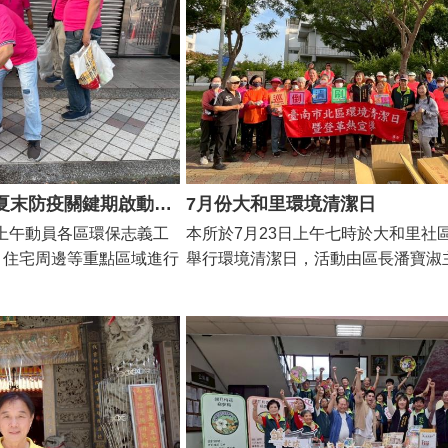
區各里里長、社區理事長及在地鄉親
動現場由潘寶淑區長提醒
愛著錫」❤️❤️❤️ #潘寶淑區長 也跟
成德里立體停車場揭開序幕後，市長
於日常生活的落實，只要確
一起開箱新遊戲場，精心設計的高塔
各民意代表及地方里民在永仁高中醒
、刷」四大步驟，多加留意
紛的彈性地墊讓孩童們玩得不亦樂乎
引領下，前往成德里活動中心進行啟
就能有效降低病媒蚊孳生的
著歡樂及笑聲🤩 「六甲公園特色遊戲
動中心現場也同時邀請就近的民德國
工們的熱情參與及辛勞付
夫高塔遊戲場」是以《 #綠野仙蹤》
舉，佈展美術班學生作品，參加的貴
弄，主動向居民們宣導防蚊
的「#錫人樵夫」為設計靈感，為臺
邊吃湯圓同慶，一邊視覺感受藝術之美
，共同守護我們的生活環境
用童話故事串連北區特色公園，為孩
區公所表示，感謝交通局新建成德里
列的童話故事魔法遊戲場。 #潘寶淑區
颱風過後齊心清掃 夏末防疫關鍵期啟動防蚊作業
7月份大和里環境清潔日
場，納入成德里活動中心、托嬰中心
示，本次預計竣工啟用3座《綠野仙
日上午動員各區環保志義工
本所於7月23日上午七時於大和里社
多功能空間，且緊鄰陽光公園及即將
事特色遊戲場，期待每位孩童就如桃
、住宅周邊等重點區域進行
舉行環境清潔日，活動由區長潘寶淑
三越小北門店，不僅提供大量的停車
盡情在北區魔法遊戲場快樂成長，「 
動員了425位志義工，清
清潔隊、北區衛生所、大和里陳美惠
升周邊交通安全性。活動中心日常是
孩子的遊戲場 」，邀請家長、小朋友
，清理327公斤廢棄物，展
志義工們皆到場，齊心為里內社區及
聚的場所，同時也可以是必要時的避
園放電，共度親子快樂時光🛝🛝🛝
的團結力量。 為了延續
掃。 活動現場由潘寶淑區長提醒大家
所，未來將持續投入資源擴增設備，
，並進一步強化防治登革熱
天氣逐漸穩定，應持續落實「巡、倒
功能日益完整，為居民帶來更優質更
5日起展開今年度第三階段
四大步驟，主動巡查並清除居家周邊
環境。
內33里(含3所私校) 側
防範病媒蚊孳生，有效預防登革熱。
中小等易孳生登革熱病媒
長及志義工們的積極參與，讓里內環