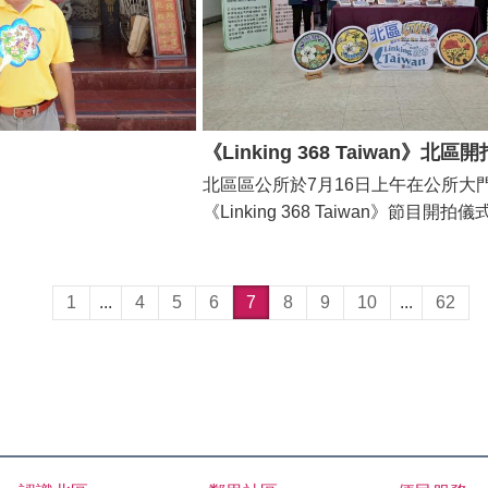
與孳生源清除，積極降低環
潔，共同營造健康宜居的家園。
區區長潘寶淑表示，感謝
市民的配合與付出，讓社區
復生機。提醒民眾消毒噴藥
但最根本的防治之道，仍仰
慣。唯有家戶齊心，積極巡
《Linking 368 Taiwan》北區
期清除及倒置積水容器，才
北區區公所於7月16日上午在公所大
孳生，共同落實日常環境管
《Linking 368 Taiwan》節目開
居住環境。 注意事項： *
請北區各里里長，一起講述在地特色
閱如下圖，如有異動，行程
點。 北區有豐富的人文歷史，在鎮北
告周知。 *噴藥當日如遇
區內，除有百年廟宇，更有傳統老街
1
...
4
5
6
7
8
9
10
...
62
施作因素，將擇日進行作
味煎餅、椪餅，也因為得天獨厚的歷
配合清除積水容器，閒置容
貌，迎來許多年輕人開店創業。而且
滅蚊蟲效果加倍。 *環境
50座大大小小的公園，擁有豐厚的綠
含蚊子、蟑螂、跳蚤等害
15座特色遊戲場。 本次拍攝不僅展
蟑螂由躲藏地點爬出至路面
元面貌，也希望透過鏡頭捕捉在地人
。 *請將戶外飼養之寵物
井百態，讓觀眾感受到北區的生活節
請加蓋保護。
力。 【台南公園】啟程，穿梭在百年