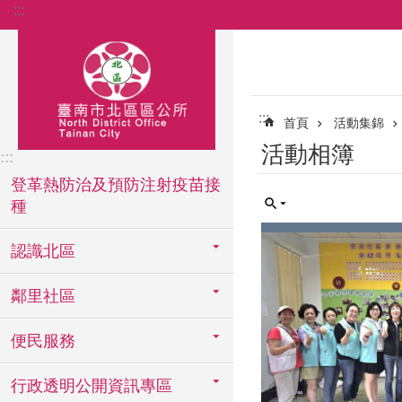
:::
跳到主要內容區塊
:::
首頁
活動集錦
活動相簿
:::
登革熱防治及預防注射疫苗接
種
認識北區
鄰里社區
便民服務
行政透明公開資訊專區