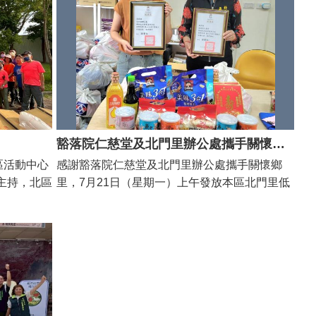
們。由啟用
生大帝神像前接受祝禱，象徵將神明庇佑的力量
幼兒園孩童
上，爸爸們的背影如此厚實堅毅，代表對家庭和
黃偉哲偕同
注入其中，讓每位參與者都能把平安與祝福帶回
遊戲場及繽
孩子堅定的愛，現場特別請子女們對爸爸說出愛
獅團的表演
家。 活動路線將依序走訪三座宮廟，並分別由
，現場洋溢
的告白，表達對父親付出的感謝，場面溫馨感
用儀式，活
謝文豐老師與陳建良老師深入說明各廟的建築風
場-錫人樵
人。 在所有受表揚者中，最年長者為北華里98
中共襄盛
格、香火沿革與保生大帝的信仰傳說，並穿插介
童話故事中
歲的蔡仁德先生，蔡先生原於「車路墘糖廠」當
賓及民眾一
紹廟宇旁相伴的百年中藥行與其他人文景點。除
南市首創採
工程師，最終與妻舅及親友投資「三益制動科技
。 北區
了宮廟本身的文化價值，導覽過程也將引領參與
子打造一系
股份有限公司」擔任廠長一職。育有7女1子，
立體停車
者探訪古井、古巷及傳統商街，體驗鎮北坊社區
長 表
經常鼓勵小孩要多參與公益事業，自己也曾領過
豁落院仁慈堂及北門里辦公處攜手關懷鄉里
相結合成為
的生活脈動與人情味。 潘寶淑區長強調，「走
蹤》童話故
志工績優獎，於111、112年更榮獲家庭志工
區活動中心
感謝豁落院仁慈堂及北門里辦公處攜手關懷鄉
開幕的新光
讀鎮北坊—醫神巡禮」不僅是一次導覽，更是一
樂絲一般，
獎。 而另一位81歲合興里的鄭泰男先生，曾服
主持，北區
里，7月21日（星期一）上午發放本區北門里低
需求，也提
場文化沉浸的體驗之旅，讓參加者在步行之間，
#北區就是
務於興南客運，並擔任公司產業工會理事長；積
里長及環保
收入戶及中低收入戶每戶每戶民生物資一袋，預
鄰里居民共
感受百年宮廟的莊嚴、街巷的溫度，以及在地信
一起來公
極協助處理各項勞資事務，力求為每位員工爭取
街道進行清
計69戶受惠。 北區區公所區長潘寶淑前往致意
難安置場
仰與居民生活的緊密連結。
最大福祉，致力維護公司內部和諧。民國九十二
，近幾日
並感謝捐贈單位善心義舉，盼社會各界持續提供
讓活動中心
年當選為台南市總工會理事長，更廣泛地為台南
、清、刷」
資源挹注弱勢，擴大公益支持能量。
友善的生活
市的勞工朋友們服務；退休後，擔任臺南政府勞
積水容器，
工局及臺南地方法院勞資爭議調解委員，至今仍
同時感謝里
在第一線協助處理勞資糾紛，堪為父親者之表
境更加整