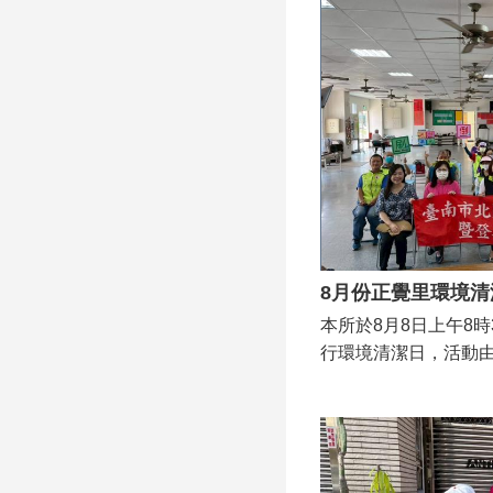
內髒亂點及積水容器。
感謝里長及現場的志
中心及公園周遭打掃
「巡、倒、清、刷」
環境，攜手守護我們
8月份正覺里環境清
本所於8月8日上午8
行環境清潔日，活動
潔隊、北區衛生所、
義工們皆到場，攜手清
週大豪雨造成部分里
逐漸穩定，積水雖已
在容器中等待孵化，