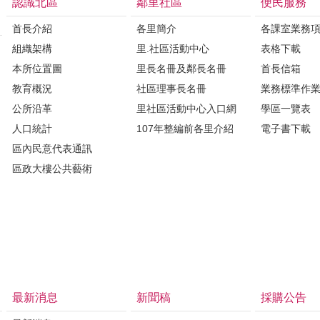
認識北區
鄰里社區
便民服務
間，感受城市的呼吸。接著進入【32
首長介紹
各里簡介
各課室業務
落】，探索舊官舍轉型為藝術展演空
組織架構
里.社區活動中心
表格下載
看見創作者與老屋共生的生命力。 跨
本所位置圖
路則可至【鎮北坊文化園區】，一次
里長名冊及鄰長名冊
首長信箱
玉皇宮】、【開基天后宮】與三級古
教育概況
社區理事長名冊
業務標準作
井】，揭開民間信仰與歷史傳說的層
公所沿革
里社區活動中心入口網
學區一覽表
後漫步【總爺古街】，在紅磚小巷間
人口統計
107年整編前各里介紹
電子書下載
華與老台南的城市記憶。 節目也將帶
區內民意代表通訊
進【臺南文化創意產業園區】，在古
區政大樓公共藝術
藝術練習及展演空間，感受台南的創
夜幕降臨後，則不可錯過熱鬧非凡的
市】，從小吃到手作攤位，體驗台南
生活風景。 除了城市景點，該節目也
的隱藏角落：前往融合藝術與人文的
美術館】，與藝術對話；在當地名店
肉湯】，品嚐一碗道地的「台南人早
最新消息
新聞稿
採購公告
湯；並探訪【國立成功大學綠色魔法
灣第一座零碳建築物，落成於2011