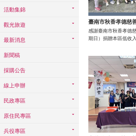
活動集錦
觀光旅遊
感謝臺南市秋香孝德慈善
期日）捐贈本區低收
最新消息
有514戶受惠。 台
捐贈本區16里低收入
新聞稿
衛生紙、牙刷香皂、月
惠。 北區潘寶淑區
採購公告
意並感謝捐贈單位善
供資源挹注弱勢，擴
線上申辦
民政專區
原住民專區
兵役專區