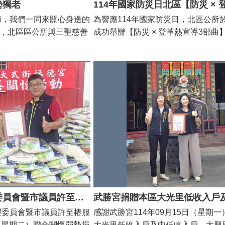
勢獨老
節，我們一同來關心身邊的
為響應114年國家防災日，北區公所於
天，北區區公所與三聖慈善
成功舉辦【防災 × 登革熱宣導3部曲
司攜手舉辦了「中秋送暖、
別以超市快閃任務、校園創意合影與
6位長者在節慶前夕感受
導為三大主軸，創新將防災教育與登
。每位長者都收到了一份中
識結合生活場景，深獲民眾與在地單
包，讓他們的節日充滿溫
應。 本次活動由北區區公所主辦，結
示感謝所有參與的朋友們，
公私合作，三部曲亮點回顧如下： 第
來更多的關懷與愛，讓每一
大全聯防災快閃 × 任務挑戰 活動團
秋佳節感受到溫情與祝福！
密集的大全聯超市，舉辦防災快閃任
要正確做出「趴下、掩護、穩住」的
與關主合照，即可完成挑戰、領取精
份。此外，現場再加碼舉辦「按讚＋
專」活動，限量30份的防災便利貼更
取一空，氣氛熱絡，成功將防災觀念
生活中。 第二部曲，民德國中 ×再
大武街福德宮管理委員會暨市議員許至椿服務處，聯合關懷弱勢捐贈本區永祥里、北門里、大光里、正覺里、大興里、長勝里低收入戶及中低收入戶白米。
行動 配合即將拆除的民德陸橋，活動
理委員會暨市議員許至椿服
感謝武勝宮114年09月15日（星期
國中學生參與別具意義的防災宣導行
日（星期二）聯合關懷弱勢捐
大光里低收入戶及中低收入戶、大興