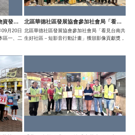
同慶弘法協會與同慶愛心會辦理物資發放活動，捐贈本區一、二款低收入戶物資
北區華德社區發展協會參加社會局「看見台南共生好社區－短影音行動計畫」獲頒影像貢獻獎
09月20日
北區華德社區發展協會參加社會局「看見台南共
本區一、二
生好社區－短影音行動計畫」獲頒影像貢獻獎，
油、等物
今天出席成果發表會。 本計畫旨在輔導社區透
所課長陳雅
過短影音的方式呈現社區在地的服務內容及特
贈單位善心
色，除辦理課程協助社區學習拍攝技巧，也舉辦
勢，擴大公
競賽來鼓勵社區以影像來記錄與發表日常運作。
華德社區除了報名本次計畫培訓並投稿競賽外，
在今天的成果發表會中也分享了學習歷程心得。
北區區長潘寶淑表示運用影音等數位工具可以
更生動地展現社區活動過程，更讚許華德社區的
長輩能持續自主學習新的工具並發揮新的創意，
使社區發展工作不斷精進，也讓各界看見北區多
元的社區面貌。