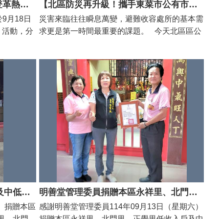
114年國家防災日北區【防災 × 登革熱宣導3部曲】圓滿落幕！走進超市、校園與夜市 三部曲創新宣導方式深獲好評
【北區防災再升級！攜手東菜市公有市場守護大家】
9月18日
災害來臨往往瞬息萬變，避難收容處所的基本需
】活動，分
求更是第一時間最重要的課題。 今天北區區公
夜市繞場宣
所與東菜市公有零售市場正式簽訂物資支援協
革熱防治知
定！ 未來若遇緊急狀況，東菜市場將優先協助
位熱烈響
供應肉類、蔬果、食品加工等民生物資，確保災
合多單位
民在避難時能即時獲得所需。這不只是物資供
一部曲，
應，更是社區安全的強大後盾。 潘寶淑區長表
隊走進人潮
示，政府全力以赴之外，更需要民間的力量支
務，民眾只
持。感謝東菜市場攤商的熱心參與，讓北區防災
避震姿勢並
體系更加健全，也展現公私協力的決心。 未
美小禮品一
來，我們將持續推動更多合作，和大家一起打造
追蹤公所粉
安全、有韌性的家園。 #北區區公所 #東菜市
是迅速索
公有零售市場#防災夥伴 #公私協力 #守護家園
推廣至日常
見陸橋防災
武勝宮捐贈本區大光里低收入戶及中低收入戶、大興里、北門里、東興里低收入戶白米。
明善堂管理委員捐贈本區永祥里、北門里、正覺里低收入戶及中低收入戶，白米及民生日用品
邀請民德
一）捐贈本區
感謝明善堂管理委員114年09月13日（星期六）
動，學生們
里、北門
捐贈本區永祥里、北門里、正覺里低收入戶及中