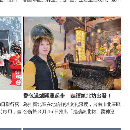
下充滿創意
，預計有
低收入戶，每戶白米3公斤1包及民生日用品，
互動與場域
淑前往致意
預計有155戶受惠。 北區區公所區長潘寶淑前往
認識，也為
持續提供資
致意並感謝捐贈單位善心義舉，盼社會各界持續
，小北觀
提供資源挹注弱勢，擴大公益支持能量。
隊前往小
繞場宣導，
夜市管委會
民眾駐足詢
防疫意識，
域。 北
登革熱疫情
戰，唯有持
升整體社區
香包過爐開運起步 走讀鎮北坊出發！
同場域，是
)日舉行落
為推廣北區在地信仰與文化深度，台南市北區區
模式，後續
時啟用，臺
公所於 8 月 16 日推出「走讀鎮北坊—醫神巡
疫觀念深入
賓、在地里
禮」文化導覽活動。本活動串聯區內三座歷史悠
慶氣氛。
久、主祀保生大帝的宮廟——興濟宮（1679