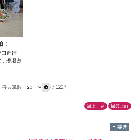
率，更是子女學習的好榜樣。本年度將代表本區
前往市府接受表揚。 潘區長表示，今天受表揚
的爸爸們在家是位好父親，對外更致力於實踐社
會關懷，將父愛延伸到社會，令人感佩。搭配受
表揚者熱心公益的風範，本次特於與本所簽有災
民避難收容的富信大飯店舉行表揚活動，並邀請
開拍！
大和社區晚舞班的學員表演熱力四射的舞蹈表達
門口進行
慶賀，會後並以茶敍方式對這18位模範父親表
拍儀式，現場邀
示感謝及肯定，並邀請「曾團長」表演薩克斯
美食與景
風。議長邱莉莉秘書、市議員許至椿、陳怡珍、
坊文化園
沈鎮東、蔡宗豪及周嘉韋議員服務處主任等人皆
屋販售古早
到場祝賀，祝福爸爸們「父親節快樂」。 本年
每頁筆數
/
1227
史街區風
度受北區公所表揚的模範父親名單為： 力行里
北區擁有
鄭振發、大光里林芳源、大和里吳政雄、北門里
回上一頁
回最上面
園環境及
楊清作、小北里黃益淮、仁愛里葉文榮、元寶里
現北區的多
陳文鏞、文元里鄭國忠、文成里黃文榮、正覺里
文風情與市
張耀、立人里盧慶盈、合興里鄭泰男、長勝里高
關閉
奏與文化魅
式金、華德里陳志忠、北華里蔡仁德、長興里柯
老樹之