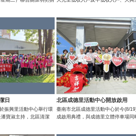
一邊學習防災知識，一邊在陸橋旁拍
里、大光里、正覺里、大興
里、東興里低收入戶，每戶白米1包
與回憶的KUSO紀念合照。透過趣味
中低收入戶，每戶白米1
157戶受惠。 北區區公所區長潘寶
連結，不僅加強了學生對災害應變的
並感謝捐贈單位善心義舉盼社會各界
地方留下珍貴的世代記憶。 第三部曲
惠。
源挹注弱勢，擴大公益支持能量。
光夜市防災暨防疫宣導 傍晚時段，團
淑前往致意並感謝捐贈單
北觀光夜市，向攤商與往來顧客進行
界持續提供資源挹注弱勢，
推廣防災與登革熱防治知識，並拜訪
進行交流與合照。活動成功吸引許多
問與互動，不僅提升夜市從業人員的
也讓夜市成為兼具生活與教育功能的場
區潘寶淑區長表示，近年極端氣候與
風險升高，面對災害與疾病的雙重挑
續深化社區防災與防疫意識，才能提
潔日
北區成德里活動中心開放啟用
韌性。這次以「三部曲」方式串聯不
時於振興里活動中心舉行環
臺南市北區成德里活動中心於今(8/19
一項跨生活圈、跨年齡層的創新宣導
長潘寶淑主持，北區清潔
成啟用典禮，與成德里立體停車場同
也將持續透過多元管道，讓防災與防
興里侯美惠里長及環保志義
南市長黃偉哲親自主持，邀請各界貴
每個角落。
里內進行環境整頓，清除里
民共同見證，一同分享「入厝」的喜