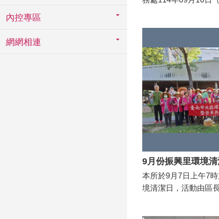
贈本區永祥里、北門
內控專區
里、長勝里低收入戶及
包，預計有311戶受
網網相連
北區區公所區長潘寶
位善心義舉盼社會各
擴大公益支持能量。
9月份振興里環境清
本所於9月7日上午7
境清潔日，活動由區
隊、北區衛生所、振
工們皆到場，齊心為