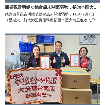
四臂觀音明鏡功德會歲末關懷弱勢，捐贈本區大港里低收入戶、中低收入戶白米與禮券
感謝四臂觀音明鏡功德會歲末關懷弱勢，115年2月7日
（星期六）於大港里長服務處捐贈本區大港里低收入戶、
中低收入戶每戶白米3公斤與禮券300元，預計22戶受惠。
感謝康黃金慈善愛心協會永康會、大灣順元會、品恩實業
行、飲泰小吃、慶良商行、立法委員陳亭妃市議員陳怡珍
聯合服務處亦於同日聯合舉辦公益活動，捐贈本區低收入
戶，每戶年菜乙套，預計493戶受惠。 北區林禎輝主秘代
表潘寶淑區長前往致意並感謝捐贈單位善心義舉盼社會各
界持續提供資源挹注弱勢，擴大公益支持能量。