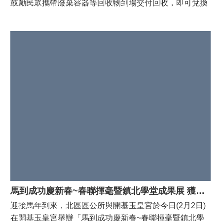
鼓勵民眾攜帶廢棄容器等回收物到場交付回收，即可兌換
衛生紙、菜瓜布、漂白水及洗碗精等防疫用品，以實際行
動落實環保生活，同時迎接整潔清新的新年。 本日回收量
共228.5公斤，各項回收物中，以廢紙為最大宗佔51%、
其次為廢鐵鋁容器32%及廢塑膠容器17%。 現場民眾分
享，看到活動訊息後，便提早著手整理家中，將累積的回
收物帶來現場兌換，不僅能妥善處理回收物，還可兌換實
用物資，覺得相當方便且有意義。 活動現場由潘寶淑區長
感謝環保局提供豐富的物資，讓民眾透過參與活動，提升
資源回收意願，並提醒落實「巡、倒、清、刷」四大步
驟，將環保理念融入日常生活。
馬到成功慶新春~春聯揮毫暨鎮北學堂成果展 獲得熱烈迴響
迎接馬年到來，北區區公所與開基玉皇宮於今日(2月2日)
在開基玉皇宮舉辦「馬到成功慶新春~春聯揮毫暨鎮北學