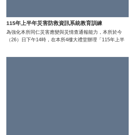
頁
English
115年上半年災害防救資訊系統教育訓練
市
為強化本所同仁災害應變與災情查通報能力，本所於今
府
（26）日下午14時，在本所4樓大禮堂辦理「115年上半
首
頁
年災害防救資訊系統教育訓練」，特別邀請消防局李盈慶
講師蒞臨授課，實際帶領同仁操作 EMIC 2.0 系統，並進
行重點說明與經驗分享。 潘寶淑區長表示透過講師專業解
說與實務操作演練，不僅能讓同仁對災害防救資訊系統有
更完整的認識，也進一步提升災害應變中心值班人員之操
作熟練度與災情處置能力，提升本區整體防救災能量，守
護市民生命財產安全！