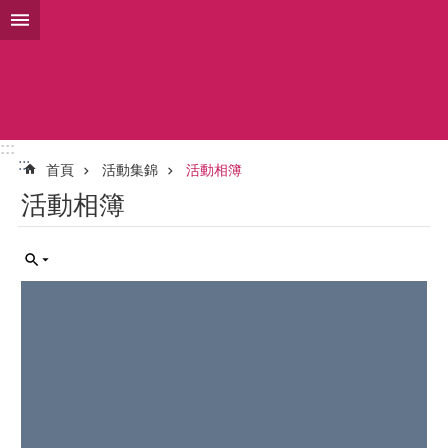
搜
跳到主要內容區塊
尋
進
階
搜
尋
:::
:::
首頁
活動集錦
活動相簿
登
活動相簿
革
熱
防
治
及
預
防
注
射
疫
苗
接