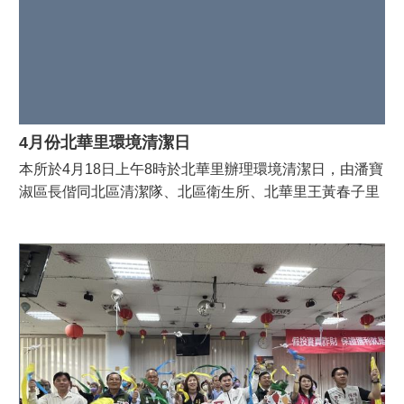
種
認
識
北
區
鄰
4月份北華里環境清潔日
里
本所於4月18日上午8時於北華里辦理環境清潔日，由潘寶
社
淑區長偕同北區清潔隊、北區衛生所、北華里王黃春子里
區
長與環保志義工夥伴們，共同投入社區環境整理工作，以
便
實際行動維護家園整潔，打造乾淨舒適的生活空間。 活動
民
中大家分工合作，清掃道路、整理街道環境、清除積水容
服
器及髒亂死角，不僅讓社區環境更加整潔，也有效降低病
務
媒蚊孳生風險。 感謝里長、環保志義工夥伴及居民朋友們
行
熱心參與，隨著天氣逐漸炎熱，登革熱防治工作更需落
政
實，呼籲民眾持續做好「巡、倒、清、刷」，共同守護社
透
區健康。
明
公