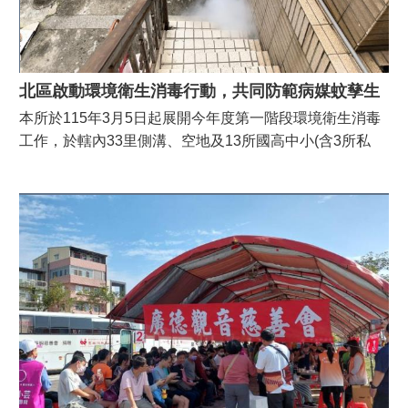
區
政
風
專
北區啟動環境衛生消毒行動，共同防範病媒蚊孳生
區
本所於115年3月5日起展開今年度第一階段環境衛生消毒
會
工作，於轄內33里側溝、空地及13所國高中小(含3所私
計
校)，並涵蓋側溝、空地、公園綠地及其他易積水孳生病媒
專
蚊場所，進行全面性環境消毒工作，提前防範登革熱疫
區
情。 北區區長潘寶淑表示，防疫工作沒有空窗期，唯有在
互
日常生活中落實環境整潔與自我管理，才能有效降低登革
動
熱風險。呼籲民眾每週至少一次檢視住家周邊環境，主動
專
清除積水容器，從源頭杜絕病媒蚊孳生，共同營造健康、
區
安全、宜居的生活環境。另外提醒大家，近期偶有降雨，
(含
問
雨後請記得巡視住家周邊環境，留意花盆底盤、水桶、空
卷
瓶罐等是否有積水情形，落實「巡、倒、清、刷」，避免
調
病媒蚊孳生，一起守護社區健康。 注意事項： *各里噴藥
查)
排定行程請參閱下圖，本區33里皆將依序辦理環境衛生消