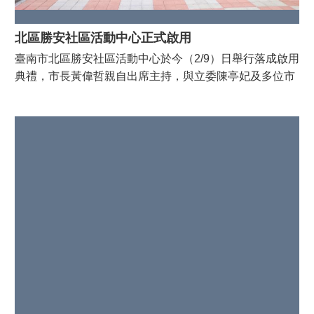
北區勝安社區活動中心正式啟用
臺南市北區勝安社區活動中心於今（2/9）日舉行落成啟用
典禮，市長黃偉哲親自出席主持，與立委陳亭妃及多位市
議員、里民朋友一同見證這座嶄新社區據點的誕生。活動
由勝安社區長輩戰鼓及成功國中青春熱舞揭開序幕，並在
開元國小舞獅引領下完成剪綵儀式，現場氣氛熱鬧又溫
馨，展現青銀共融的社區活力。 黃偉哲市長表示，勝安社
區活動中心除提供社區里民集會與聯誼空間，更具備日間
照顧功能，是北區重要的長照服務據點，象徵市府推動
「在地安老」政策的重要成果。透過完善公共設施及社區
照顧關懷據點的布建，讓長輩在熟悉的環境中安心生活，
也讓社區更加幸福宜居。 勝安社區活動中心為兩層樓建
築，一樓規劃為社區關懷據點與銀髮健身教室，提供社區
共餐及聯誼服務；二樓設置社區型日照中心，預計每日可
服務60人次。建築並保留原菸酒公賣局倉庫特色木構造，
結合環保再利用概念，兼具歷史記憶與永續精神。 北區區