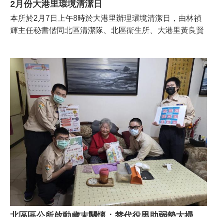
2月份大港里環境清潔日
本所於2月7日上午8時於大港里辦理環境清潔日，由林禎
輝主任秘書偕同北區清潔隊、北區衛生所、大港里黃良賢
里長與環保志義工夥伴們齊心投入下，針對學校外圍人行
道進行清掃，一步一腳印打造乾淨、安全的社區環境。 活
動現場由林禎輝主任秘書代表潘寶淑區長提醒大家，農曆
春節將近，提早進行居家與周邊環境的大掃除，將廢棄物
妥善分類與資源回收，避免隨意堆放，以實際行動維護環
境整潔。
北區區公所啟動歲末關懷：替代役男助弱勢大掃除，傳遞社會正能量