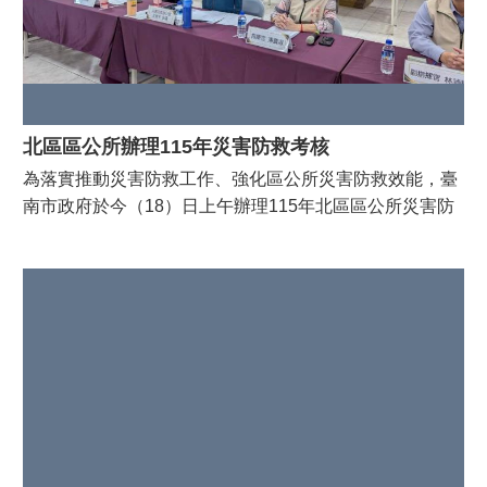
肌」，透過赤腳活動喚回童年記憶，強化雙足支撐與全身
聞
肌耐力，並活絡關節，讓長者能在家自主運動。 (二)「愛
稿
的主打歌」，專注上肢肌力，透過身體覺察放鬆肩膀、手
採
臂，理解情緒與動作的連結。 (三)「幸福好時光」，結合
購
按摩與覺察訓練，幫助長者更認識身體、提升耐力。 (四)
公
「巨星舞台秀」，著重下肢肌力，搭配簡易檢測，體驗腿
告
北區區公所辦理115年災害防救考核
部與核心的穩定，建立自信與安全感。 完整四個課程讓
為落實推動災害防救工作、強化區公所災害防救效能，臺
線
長者以自己的手為醫生，讓心慢下來，聽見身體的聲音，
南市政府於今（18）日上午辦理115年北區區公所災害防
上
並配合衛教講座、認知促進等相關知識，協助北區的長輩
申
救考核。本次考核由災害防救辦公室王雅禾參議率領 消防
建構完整的健康促進活動。 自111年北區公所辦理養肌場
辦
局、水利局、警察局、衛生局、社會局、民政局及環保局
活動後，廣受長輩好評，每年擇定不同里或社區推廣辦
等各局處，蒞臨本所進行考核作業與業務指導。 本所由潘
民
理。活動前後皆進行肌力檢測，確保運動成果確實展現；
寶淑區長率領主任秘書及各課室同仁共同參與，會中由區
政
並透過成功案例的分享，激勵更多長者踴躍參與，帶動健
專
長針對 114年度防災業務執行情形進行簡報說明，並由考
康新風潮 北區潘寶淑區長強調，透過規律運動，能提升長
區
核委員逐一檢視各課室所準備的相關資料，提供專業建議
者活動度，延緩老化與失智，真正落實「健康樂活、友善
與寶貴意見。 本次考核災害防救辦公室與各局處對於本區
原
長者」的願景。潘區長也特別感謝市府體育局對本計畫的
114年防災工作給予肯定 ，潘寶淑區長也特別感謝市府長
住
支持與指導，並期待未來有更多長者走進「養肌場」，不
民
期以來對區公所防災工作的支持與指導，透過此次考核交
僅讓身體更強健，也能拓展社交圈，建立互相照顧的溫暖
專
流，不僅累積寶貴經驗，也讓本區在防災整備與應變機制