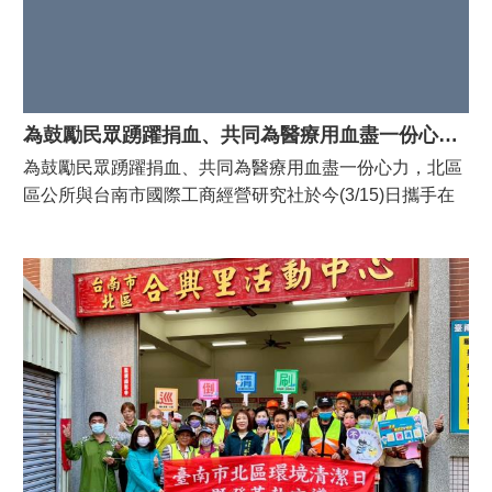
社區。
區
上持續精進、再提升！
兵
役
專
區
為鼓勵民眾踴躍捐血、共同為醫療用血盡一份心力，北區區公所與台南市國際工商經營研究社合辦捐血活動
災
為鼓勵民眾踴躍捐血、共同為醫療用血盡一份心力，北區
害
區公所與台南市國際工商經營研究社於今(3/15)日攜手在
防
大興公園合辦捐血活動，為社會注入滿滿正能量。 區長潘
救
寶淑今天親自到場頒發感謝狀予主辦單位台南市國際工商
專
區
經營研究社，感謝其善行義舉以實際行動為急需血液的病
患提供了寶貴支持。區長表示一袋熱血就是一份希望，誠
防
摯歡迎各界人士踴躍參與捐血活動，一起用愛心守護需要
空
幫助的生命。 本日的活動從上午9點進行到下午5點，凡符
疏
散
合資格並完成捐血者，皆可獲得全聯禮券及允成麵等精美
避
禮品，讓捐血人在付出愛心做公益之餘，也能感受到溫暖
難
回饋。
專
區