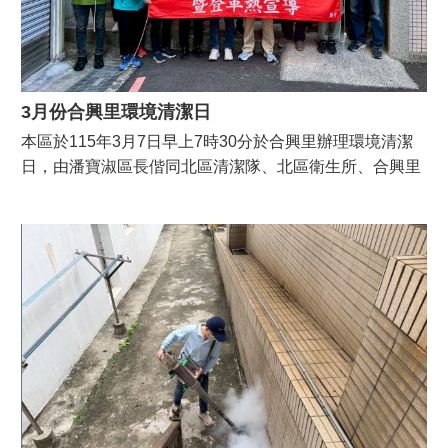
社
福
專
區
3月份合興里環境清潔日
經
本區於115年3月7日早上7時30分於合興里辦理環境清潔
建
日，由潘寶淑區長偕同北區清潔隊、北區衛生所、合興里
專
區
吳承芳里長及環保志義工夥伴們，共同投入社區環境清潔
及巡查，齊心維護整潔。 本月已啟動115年第一階段環境
性
衛生消毒噴藥，請民眾配合清除住家周邊積水容器，閒置
別
容器請倒置或加蓋，避免成為病媒蚊孳生源，落實「巡、
主
流
倒、清、刷」四步驟，營造乾淨舒適的環境。
化
專
區
人
事
專