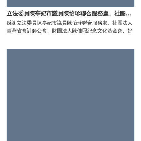
長潘寶淑表示感謝立委及議員們的支持，讓工程順利完
成。未來活動中心將結合社區活動、長者照護及防災避難
立法委員陳亭妃市議員陳怡珍聯合服務處、社團法人臺灣省會計師公會、財團法人陳佳照紀念文化基金會、好帝一食品有限公司、台南市府城同心協會、台南市登陸慈善愛心會、培珍社會福利慈善事業基金會等共同辦理公益活動，捐贈本區低收入戶，白米及民生物資
等多元功能，成為市民共享的優質生活空間。
感謝立法委員陳亭妃市議員陳怡珍聯合服務處、社團法人
臺灣省會計師公會、財團法人陳佳照紀念文化基金會、好
帝一食品有限公司、台南市府城同心協會、台南市登陸慈
善愛心會、培珍社會福利慈善事業基金會等共同辦理公益
活動，捐贈本區低收入戶，每戶白米二公斤及民生物資，
預計489戶受惠。 好緣善意會捐贈本區16里低收入戶，每
戶發放白米3公斤及民生物資1份，預計280戶受惠。 善心
人士李吳依修亦於同日辦理寒冬送暖發放活動，捐贈本區
115年列冊一、二款低收入戶，每戶現金2000元，預計
193戶受惠。 北區區公所陳雅湘課長代表區長潘寶淑前往
3處致意並感謝善心義舉，齊心送溫情，盼社會各界持續
提供資源挹注弱勢，擴大公益支持能量。