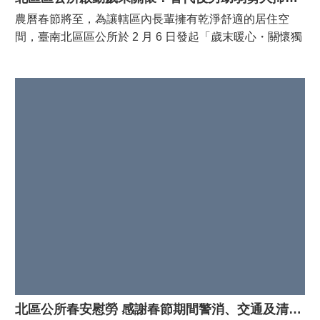
農曆春節將至，為讓轄區內長輩擁有乾淨舒適的居住空
間，臺南北區區公所於 2 月 6 日發起「歲末暖心・關懷獨
老」公益活動。替代役男走進社區，為高齡長者進行深度
居家清潔，並送上慰問物資，傳遞冬日最溫暖的陪伴。 此
次服務對象為居住於國宅的奶奶，因年歲已高、行動不
便，面對繁重的年節大掃除常感到力不從心。北區區公所
4名替代役男發揮熱忱，針對客廳、廚房、浴廁等死角進
行徹底清掃，從洗刷紗窗到清理廚房牆面，細心打掃讓居
家環境煥然一新。 除了環境清潔，役男們更發揮專才，同
步向長輩宣導居家防災避難觀念，將安全知識融入日常對
話中。奶奶感動地表示：「有這群年輕人幫忙，心裡覺得
真溫暖！」 北區區長潘寶淑表示，透過臺南市政府替代役
參與公益服務計畫，不僅能落實「愛心、服務、責任、紀
律」的精神，更重要的是讓役男在服務過程中學會「同理
心」與「社會責任」。區公所將持續串聯在地資源，守護
銀髮族群，努力讓獨居長輩度過一個暖心好年。
北區公所春安慰勞 感謝春節期間警消、交通及清潔隊辛勞