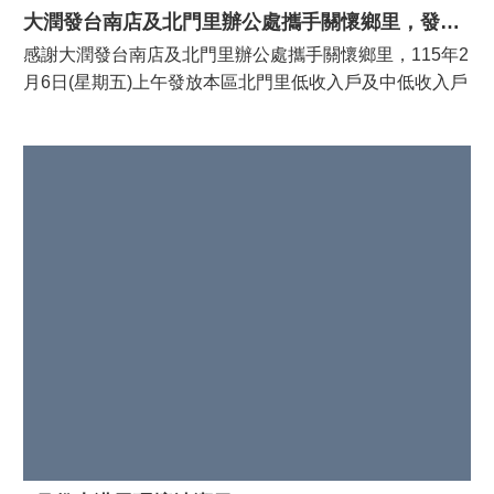
大潤發台南店及北門里辦公處攜手關懷鄉里，發放本區北門里低收入戶及中低收入戶年菜
感謝大潤發台南店及北門里辦公處攜手關懷鄉里，115年2
月6日(星期五)上午發放本區北門里低收入戶及中低收入戶
每戶年菜一套，預計68戶受惠。 善心人士亦於同日關懷弱
勢，捐贈本區115年列冊二款低收入戶，每戶白米1包，預
計183戶受惠。 北區林禎輝主秘代表潘寶淑區長前往致意
並感謝捐贈單位善心義舉盼社會各界持續提供資源挹注弱
勢，擴大公益支持能量。