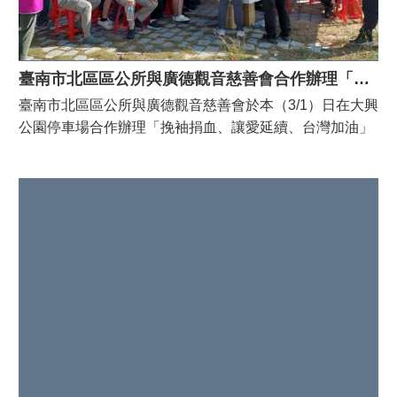
內
毒作業。 *噴藥當日如遇天候不佳或其他影響施作因素，
控
將擇日進行作業。 *噴藥前請民眾配合清除積水容器，閒
專
置容器請倒置或加蓋，能使滅蚊蟲效果加倍。 *環境消毒
區
主要防治對象包含蚊子、蟑螂、跳蚤等害蟲，執行期間會
臺南市北區區公所與廣德觀音慈善會合作辦理「挽袖捐血、讓愛延續、台灣加油」捐血活動
網
導致蟑螂由躲藏地點爬出至路面後死亡，請民眾勿慌張。
臺南市北區區公所與廣德觀音慈善會於本（3/1）日在大興
網
*請將戶外飼養之寵物移至安全處所，魚缸請加蓋保護。
公園停車場合作辦理「挽袖捐血、讓愛延續、台灣加油」
相
捐血活動，號召眾多民眾獻出熱血。 北區區長潘寶淑本日
連
也出席活動頒贈感謝狀給廣德觀音慈善會並在現場分送台
南市元宵提燈，特別感謝廣德觀音慈善會凝聚各界慈善人
網
士支持公益傳遞愛心，為北區帶來正能量。也期盼能透過
站
導
活動，能提升民眾對捐血公益的關注，更在連假缺血時期
覽
讓需要用血的患者能得到及時援助。 本次活動自上午9點
至下午5點，預計募得約800袋熱血，除捐血250cc可獲得
分
關廟麵與葡萄乾外，捐血500cc還能獲得14吋立扇1支，另
類
檢
外提供星巴克飲料券作為打卡禮。現場有義剪活動與魯
索
麵、蛋糕等點心讓捐血人享用，吸引大批人潮。
回
首