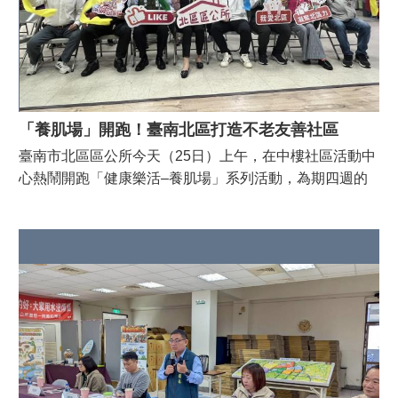
開
資
訊
專
區
活
「養肌場」開跑！臺南北區打造不老友善社區
動
集
臺南市北區區公所今天（25日）上午，在中樓社區活動中
錦
心熱鬧開跑「健康樂活–養肌場」系列活動，為期四週的
課程，預計超過120人次長者參與，一起透過運動、按摩
觀
與呼吸練習，重啟身體感官、強化肌耐力，打造「不老社
光
旅
區」新風貌。 北區區長潘寶淑指出，北區人口逾12萬人，
遊
長者比例高達兩成，屬高齡行政區。如何讓長輩走出家
門、延緩老化，是當前最重要的課題。這次結合社區資
最
源，攜手在地青年團隊「南無南漫」，設計四堂別具巧思
新
的課程，以培養長者肌力為主題核心，透過按摩、運動、
消
息
呼吸引導等方式，提高對身體的覺察力，找回感官的敏銳
度，更加認識自己。四大亮點課程： (一)「暖身幸福
新