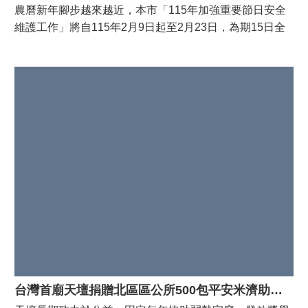
農曆新年腳步越來越近，本市「115年加強重要節日安全
維護工作」將自115年2月9日起至2月23日，為期15日全
面啟動。 本次春安工作主軸為 「治安平穩、交通順
暢、民眾安心」 為三大主軸，守護市民安心過好年。為感
謝長期守護北區、默默付出的第一線英雄們，北區區公所
在區長潘寶淑率隊下親自前往轄內警察、消防、交通分
隊、清潔隊及14處守望相助隊進行春安慰問活動，向辛勞
的警政人員、消防弟兄義警及各里、社區守望相助巡守隊
以及全年無休、維護環境整潔的環保局北區清潔隊致上最
誠摯的關懷與感謝。 2月4日，由北區區長潘寶淑親自前
往臺南市政府警察局第五分局及各派出所、消防局第六大
隊及各消防分隊，以及華德里、振興里、正覺里、仁愛里
守望相助隊等共27個單位進行春安慰問，感謝大家為北區
的安全與安定全力以赴! 區長潘寶淑也指出，春節是國
人最重要的傳統節日，也是家人團聚、遊子返鄉的溫馨時
刻，然而在節前與連假期間，交通疏導、治安維護及防災
救護等工作格外繁重。藉由此次春安慰勞活動，向所有堅
台灣首廟天壇捐贈北區區公所500包平安米濟助弱勢
守第一線的警消人員致上最高的敬意與感謝，因為有你們