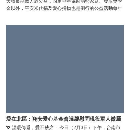
天壇長期致力於公益，固定每年協助弱勢家庭、發放獎學
的付出，社會才能更加安定，市民才能安心迎接新的一
金以外，平安米代捐及愛心捐物也是例行的公益活動每年
年。
集結信眾們滿滿的善心，一起讓愛心遍布台南各區里及社
福團體。 北區陳雅湘課長代表潘寶淑區長前往致
贈感謝狀，感謝天壇幫助許多弱勢家庭，盼社會各界持續
提供資源挹注弱勢。
愛在北區：翔安愛心基金會溫馨慰問現役軍人徵屬
💖 溫暖傳遞，愛不缺席！ 今日（2月3日）下午，台南市