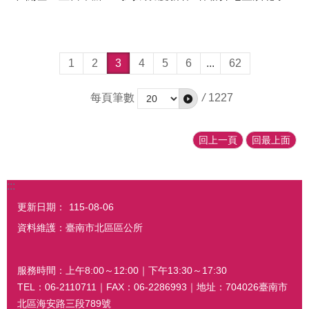
堂成果展」活動，為增添年節的喜氣，特邀請大師級書法
家現場揮毫，揮毫的春聯提供民眾免費索取，讓大家喜氣
洋洋迎新春。 活動邀請中樓社區居民開場慶祝，帶來精
1
2
3
4
5
6
...
62
彩的戲劇舞蹈演出，為活動增添熱鬧氣氛。邱莉莉議長、
周嘉韋議員、陳怡珍議員、許至椿議員、沈震東議員、北
每頁筆數
/
1227
區的學校校長、廟宇主任委員及各里里長也到場共襄盛
舉，民眾參與相當熱烈，吸引約700人次，為年節的歡樂
提前慶祝。 今日的活動除了贈送春聯外，同時也結合
回上一頁
回最上面
114年度鎮北學堂開設的生活美學一系列課程成果展，現
場攤位有糊紙、油畫、色鉛筆、手工皂、禪繞畫及街頭寫
生畫等，吳文進老師致贈糊紙小春牛的作品給開基玉皇
:::
宮，鄭登財學員致贈「喜上眉梢」的作品祝賀北區區公所
更新日期：
115-08-06
即將搬遷新區政大樓，格外具有意義。民德國中美術班學
資料維護：臺南市北區區公所
生的玉皇宮畫作亦有展示，替活動增添精彩可看性。本次
還邀請老師教導民眾運用紙黏土製作色彩繽紛的彩虹小
服務時間：上午8:00～12:00｜下午13:30～17:30
馬，象徵馬上有錢的意義，並呼應臺南市今年春聯「金馬
TEL：06-2110711｜FAX：06-2286993｜地址：704026臺南市
伍吉」的賀詞。
北區海安路三段789號