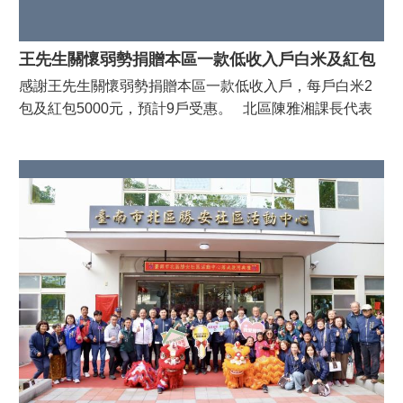
王先生關懷弱勢捐贈本區一款低收入戶白米及紅包
感謝王先生關懷弱勢捐贈本區一款低收入戶，每戶白米2
包及紅包5000元，預計9戶受惠。 北區陳雅湘課長代表
潘寶淑區長前往致意並感謝捐贈單位善心義舉盼社會各界
持續提供資源挹注弱勢，擴大公益支持能量。