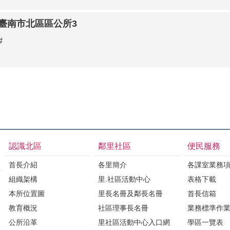
臺南市北區區公所3
#
認識北區
鄰里社區
便民服務
首長介紹
各里簡介
各課室業務
組織架構
里.社區活動中心
表格下載
本所位置圖
里長名冊及鄰長名冊
首長信箱
教育概況
社區理事長名冊
業務標準作
公所沿革
里社區活動中心入口網
學區一覽表