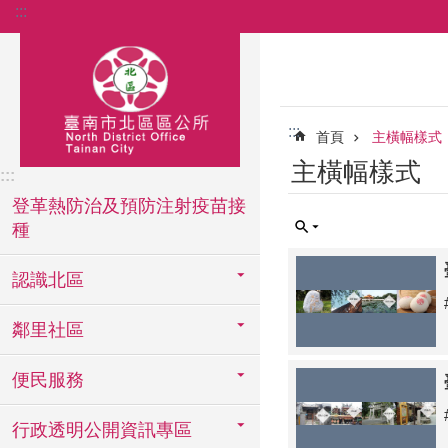
:::
跳到主要內容區塊
:::
首頁
主橫幅樣式
主橫幅樣式
:::
登革熱防治及預防注射疫苗接
種
認識北區
鄰里社區
便民服務
行政透明公開資訊專區