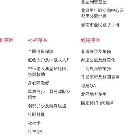
北區列管空屋
北區里社區活動中心及
鄰里公園地圖
臺南市全民國防手冊
難專區
社福專區
經建專區
全民健康保險
巷道養護及搶修
低收入戶及中低收入戶
鄰里公園及綠美化
中低老人和急難紓困、
工商農漁牧業務
急難救助
作業流程及相關表單
身心障礙者
經建QA
單親兒少、育兒津貼及
北區地方創生
婦女
國產豬(牛)肉標章
弱勢兒少及特殊境遇
社區發展
社福卡
社福QA