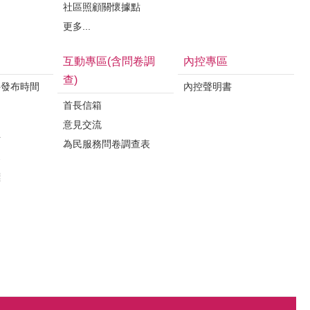
社區照顧關懷據點
更多...
互動專區(含問卷調
內控專區
查)
料發布時間
內控聲明書
首長信箱
意見交流
析
為民服務問卷調查表
案
標