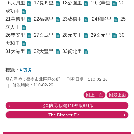
16大興里
17長興里
18公園里
19北華里
20
成功里
21華德里
22福德里
23成德里
24和順里
25
立人里
26雙安里
27文成里
28元美里
29文元里
30
大和里
31大港里
32大豐里
33賢北里
標籤：
#防災
發布單位：臺南市北區區公所
刊登日期：110-02-26
修改時間：110-02-26
回上一頁
回最上面
北區防災地圖(110年版8月版...
The Disaster Ev...