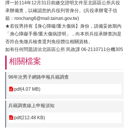
擇一於114年12月31日前繳交證明文件至北區區公所兵役
承辦備查，以確認您的兵役列管身分。(兵役承辦電子信
箱：ronchang6@mail.tainan.gov.tw)
★若役男持有【身心障礙/重大傷病】身份，請備妥效期內
「身心障礙手冊/重大傷病證明」，向本所兵役承辦查詢是
否符合免徵兵檢查逕判免役體位相關資格。
如有任何問題請洽北區區公所 民政課 06-2110711分機305
相關檔案
96年次男子網路申報兵籍調查
pdf(4.07 MB)
兵籍調查線上申報須知
pdf(212.48 KB)