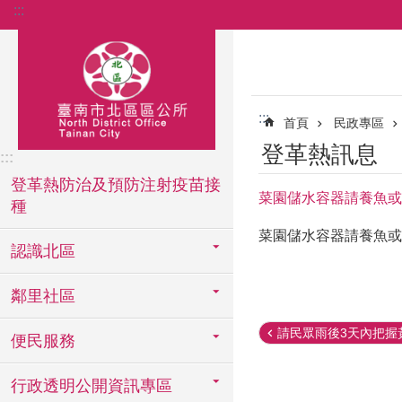
:::
跳到主要內容區塊
:::
首頁
民政專區
登革熱訊息
:::
登革熱防治及預防注射疫苗接
菜園儲水容器請養魚或
種
菜園儲水容器請養魚或
認識北區
鄰里社區
請民眾雨後3天內把握黃
便民服務
行政透明公開資訊專區