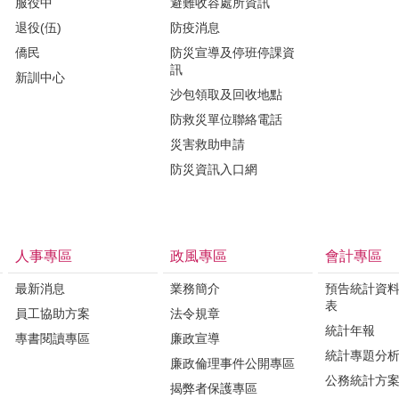
服役中
避難收容處所資訊
退役(伍)
防疫消息
僑民
防災宣導及停班停課資
訊
新訓中心
沙包領取及回收地點
防救災單位聯絡電話
災害救助申請
防災資訊入口網
人事專區
政風專區
會計專區
最新消息
業務簡介
預告統計資
表
員工協助方案
法令規章
統計年報
專書閱讀專區
廉政宣導
統計專題分
廉政倫理事件公開專區
公務統計方
揭弊者保護專區