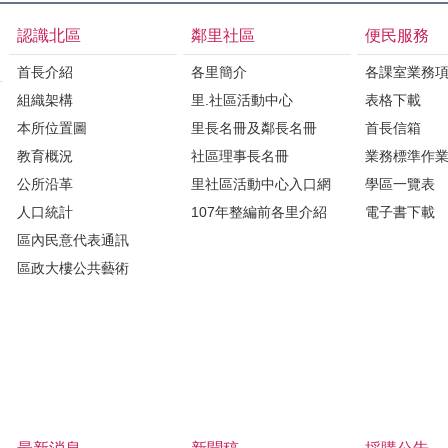
認識北區
鄰里社區
便民服務
首長介紹
各里簡介
各課室業務
組織架構
里.社區活動中心
表格下載
本所位置圖
里長名冊及鄰長名冊
首長信箱
教育概況
社區理事長名冊
業務標準作
公所沿革
里社區活動中心入口網
學區一覽表
人口統計
107年整編前各里介紹
電子書下載
區內民意代表通訊
區政大樓公共藝術