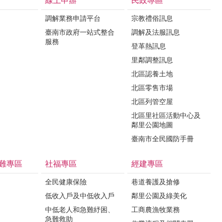
線上申辦
民政專區
調解業務申請平台
宗教禮俗訊息
臺南市政府一站式整合
調解及法服訊息
服務
登革熱訊息
里鄰調整訊息
北區認養土地
北區零售市場
北區列管空屋
北區里社區活動中心及
鄰里公園地圖
臺南市全民國防手冊
難專區
社福專區
經建專區
全民健康保險
巷道養護及搶修
低收入戶及中低收入戶
鄰里公園及綠美化
中低老人和急難紓困、
工商農漁牧業務
急難救助