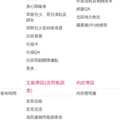
作業流程及相關表單
身心障礙者
經建QA
單親兒少、育兒津貼及
北區地方創生
婦女
國產豬(牛)肉標章
弱勢兒少及特殊境遇
社區發展
社福卡
社福QA
社區照顧關懷據點
更多...
互動專區(含問卷調
內控專區
查)
料發布時間
內控聲明書
首長信箱
意見交流
析
為民服務問卷調查表
案