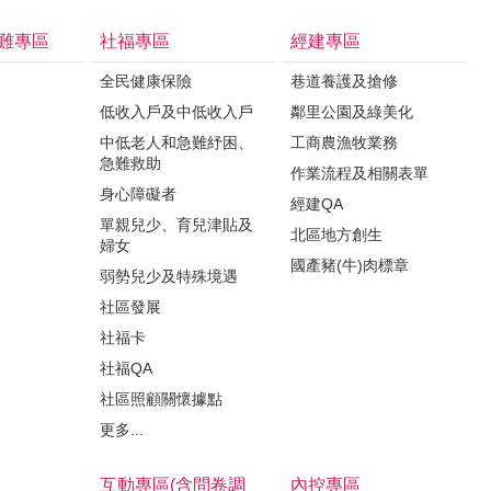
難專區
社福專區
經建專區
全民健康保險
巷道養護及搶修
低收入戶及中低收入戶
鄰里公園及綠美化
中低老人和急難紓困、
工商農漁牧業務
急難救助
作業流程及相關表單
身心障礙者
經建QA
單親兒少、育兒津貼及
北區地方創生
婦女
國產豬(牛)肉標章
弱勢兒少及特殊境遇
社區發展
社福卡
社福QA
社區照顧關懷據點
更多...
互動專區(含問卷調
內控專區