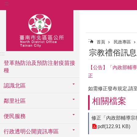
:::
跳到主要內容區塊
:::
首頁
民政專區
宗教禮俗訊息
:::
登革熱防治及預防注射疫苗接
【公告】「內政部輔導宗
種
正
認識北區
如需修正發布規定,請至行政院公報
相關檔案
鄰里社區
便民服務
修正「內政部輔導宗
pdf(122.91 KB)
行政透明公開資訊專區