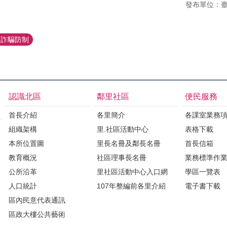
發布單位：
資詐騙防制
認識北區
鄰里社區
便民服務
首長介紹
各里簡介
各課室業務
組織架構
里.社區活動中心
表格下載
本所位置圖
里長名冊及鄰長名冊
首長信箱
教育概況
社區理事長名冊
業務標準作
公所沿革
里社區活動中心入口網
學區一覽表
人口統計
107年整編前各里介紹
電子書下載
區內民意代表通訊
區政大樓公共藝術