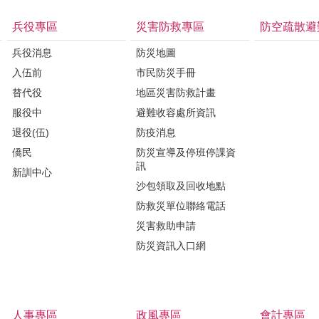
兵役專區
災害防救專區
防空疏散避
兵役消息
防災地圖
入伍前
市民防災手冊
替代役
地區災害防救計畫
服役中
避難收容處所資訊
退役(伍)
防疫消息
僑民
防災宣導及停班停課資
訊
新訓中心
沙包領取及回收地點
防救災單位聯絡電話
災害救助申請
防災資訊入口網
人事專區
政風專區
會計專區