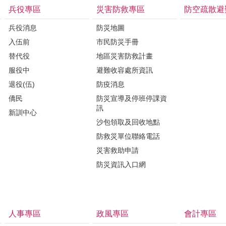
兵役專區
災害防救專區
防空疏散避
兵役消息
防災地圖
入伍前
市民防災手冊
替代役
地區災害防救計畫
服役中
避難收容處所資訊
退役(伍)
防疫消息
僑民
防災宣導及停班停課資
訊
新訓中心
沙包領取及回收地點
防救災單位聯絡電話
災害救助申請
防災資訊入口網
人事專區
政風專區
會計專區