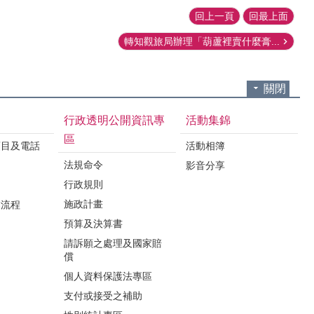
回上一頁
回最上面
轉知觀旅局辦理「葫蘆裡賣什麼膏...
關閉
行政透明公開資訊專
活動集錦
區
項目及電話
活動相簿
法規命令
影音分享
行政規則
施政計畫
業流程
預算及決算書
請訴願之處理及國家賠
償
個人資料保護法專區
支付或接受之補助