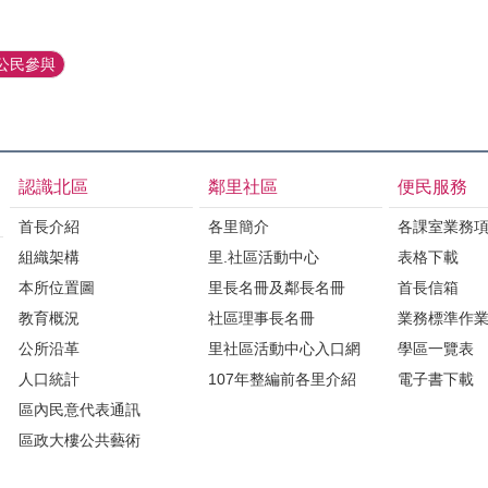
公民參與
認識北區
鄰里社區
便民服務
首長介紹
各里簡介
各課室業務
組織架構
里.社區活動中心
表格下載
本所位置圖
里長名冊及鄰長名冊
首長信箱
教育概況
社區理事長名冊
業務標準作
公所沿革
里社區活動中心入口網
學區一覽表
人口統計
107年整編前各里介紹
電子書下載
區內民意代表通訊
區政大樓公共藝術