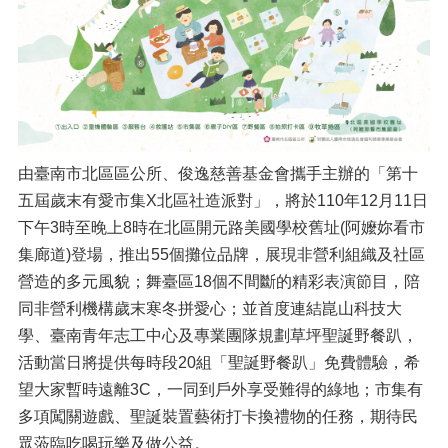
由臺南市北區區公所、俊逸慈善基金會攜手主辦的「第十
五屆歲末有愛市集X北區社造派對」，將於110年12月11日
下午3時至晚上8時在北區開元路美國學校舊址(阿嬤妳看市
集廊道)登場，推出55個攤位品牌，展現非營利組織及社區
營造的多元風貌；舞臺區18個不間斷的精彩表演節目，陪
同非營利機構歲末寒冬拼愛心；並首度連結崑山科技大
學、臺南青年志工中心及專業團隊規劃草坪聖誕野餐趴，
活動當日將提供每時段20組「聖誕野餐趴」免費體驗，希
望大家暫時遠離3C，一同到戶外享受難得的綠地；市集有
多項闖關遊戲、聖誕裝置藝術打卡換禮物的任務，期待民
眾蒞臨吃喝玩樂及做公益。