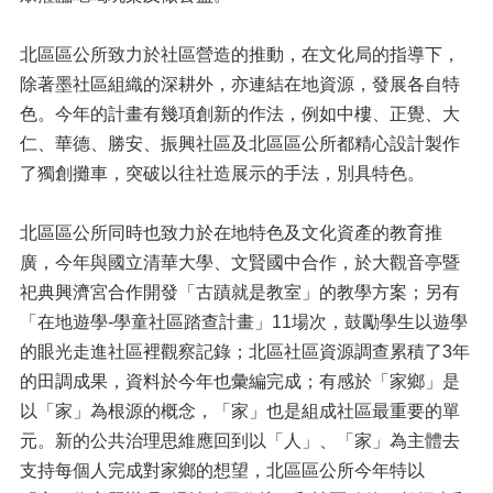
北區區公所致力於社區營造的推動，在文化局的指導下，
除著墨社區組織的深耕外，亦連結在地資源，發展各自特
色。今年的計畫有幾項創新的作法，例如中樓、正覺、大
仁、華德、勝安、振興社區及北區區公所都精心設計製作
了獨創攤車，突破以往社造展示的手法，別具特色。
北區區公所同時也致力於在地特色及文化資產的教育推
廣，今年與國立清華大學、文賢國中合作，於大觀音亭暨
祀典興濟宮合作開發「古蹟就是教室」的教學方案；另有
「在地遊學-學童社區踏查計畫」11場次，鼓勵學生以遊學
的眼光走進社區裡觀察記錄；北區社區資源調查累積了3年
的田調成果，資料於今年也彙編完成；有感於「家鄉」是
以「家」為根源的概念，「家」也是組成社區最重要的單
元。新的公共治理思維應回到以「人」、「家」為主體去
支持每個人完成對家鄉的想望，北區區公所今年特以