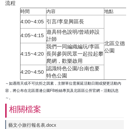
流程
時間
內容
地點
4:00~4:05
引言/李皇興區長
遊具特色
說明/
曾靖婷設
4:05~4:15
計師
北區立德
我們一同編織編玩
/
李區
公園
4:15~4:20
長與
參與民眾
一起拉起
攀
爬網，
歡樂啟用
認識特色公園
/
台南也要
4:20~4:50
特色公園
～如遇雨天或不可抗拒之因素，主辦單位需展延活動日期或變更活動內
容，將公布在北區厝邊公園FB粉絲專頁及北區區公所官網－活動訊息
～。
相關檔案
藝文小旅行報名表.docx