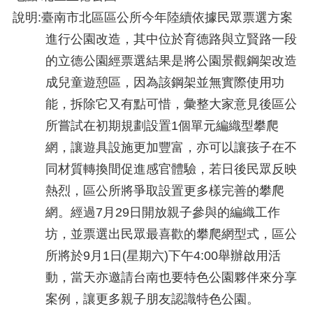
說明:臺南市北區區公所今年陸續依據民眾票選方案
進行公園改造，其中位於育德路與立賢路一段
的立德公園經票選結果是將公園景觀鋼架改造
成兒童遊憩區，因為該鋼架並無實際使用功
能，拆除它又有點可惜，彙整大家意見後
區公
所嘗試在初期
規劃設置1
個單元
編織型攀爬
網，讓遊具設施更加豐富，亦可以讓孩子在不
同材質轉換間促進感官體驗，
若日後民眾反映
熱烈，區公所將爭取設置更多樣完善的
攀爬
網。
經過
7
月
29
日開放親子參與的編織工作
坊，並票選出民眾最喜歡的
攀
爬網型式，區公
所將於
9
月1
日
(
星期六
)
下午
4
:00
舉辦啟用活
動
，
當天亦邀請台南也要特色公園夥伴來分享
案例，讓更多親子朋友認識特色公園。