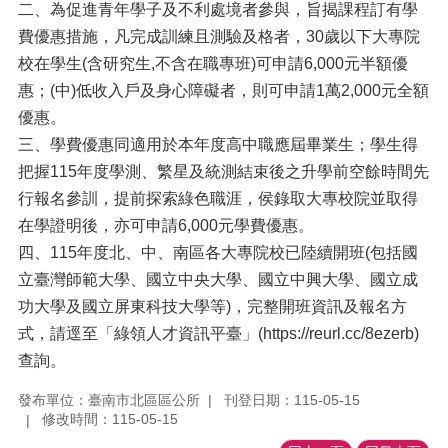
二、為促進青年學子及不利處境者參與，旨揭課程訂有學
費優惠措施，凡完成訓練且測驗及格者，30歲以下大專院
校在學生(含研究生,不含在職專班)可申請6,000元半額優
惠；(中)低收入戶及身心障礙者，則可申請1萬2,000元全額
優惠。
三、學費優惠同適用於本年度高中職應屆畢業生；學生得
把握115年度學測、繁星及統測結束後之升學前空餘時間先
行報名參訓，提前探索綠色職涯，侯錄取大專校院並取得
在學證明後，亦可申請6,000元學費優惠。
四、115年度北、中、南區各大專院校已陸續開班(包括國
立臺灣師範大學、國立中央大學、國立中興大學、國立成
功大學及國立屏東科技大學等)，完整開班資訊及報名方
式，請逕至「綠領人才資訊平臺」(https://reurl.cc/8ezerb)
查詢。
發布單位：臺南市北區區公所
刊登日期：115-05-15
修改時間：115-05-15