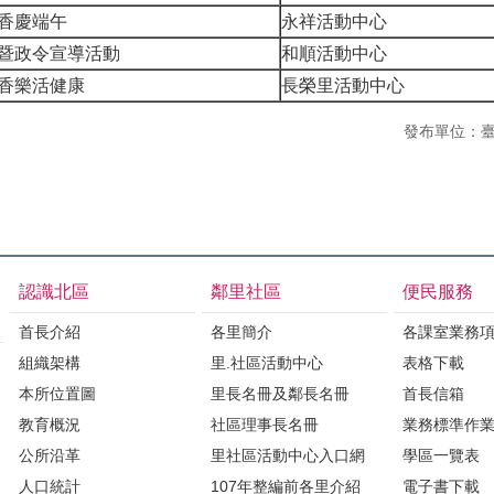
香慶端午
永祥活動中心
暨政令宣導活動
和順活動中心
香樂活健康
長榮里活動中心
發布單位：
認識北區
鄰里社區
便民服務
首長介紹
各里簡介
各課室業務
組織架構
里.社區活動中心
表格下載
本所位置圖
里長名冊及鄰長名冊
首長信箱
教育概況
社區理事長名冊
業務標準作
公所沿革
里社區活動中心入口網
學區一覽表
人口統計
107年整編前各里介紹
電子書下載