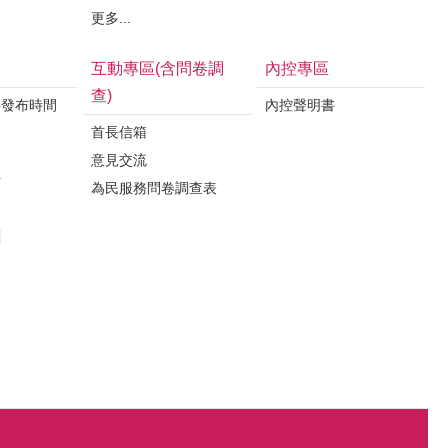
更多...
互動專區(含問卷調
內控專區
查)
料發布時間
內控聲明書
首長信箱
意見交流
析
為民服務問卷調查表
案
標