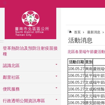
:::
跳到主要內容區塊
:::
首頁
最新消息
活動消息
:::
登革熱防治及預防注射疫苗接
北區各里端午節慶活動
種
活動日期
里別
認識北區
106.05.27
興南
慶祝端
106.05.27
延平
端午節
鄰里社區
106.05.27
文成
端午節
便民服務
106.05.27
文成
粽情飄
106.05.28
文元
端午節
行政透明公開資訊專區
106.05.29
勝安
節能傳