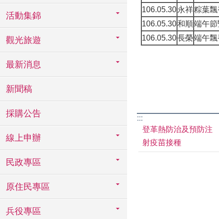
106.05.30
永祥
粽葉飄
活動集錦
106.05.30
和順
端午節
106.05.30
長榮
端午飄
觀光旅遊
最新消息
新聞稿
採購公告
:::
登革熱防治及預防注
線上申辦
射疫苗接種
民政專區
原住民專區
兵役專區