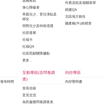
急難救助
作業流程及相關表單
身心障礙者
經建QA
單親兒少、育兒津貼及
北區地方創生
婦女
國產豬(牛)肉標章
弱勢兒少及特殊境遇
社區發展
社福卡
社福QA
社區照顧關懷據點
更多...
互動專區(含問卷調
內控專區
查)
料發布時間
內控聲明書
首長信箱
意見交流
析
為民服務問卷調查表
案