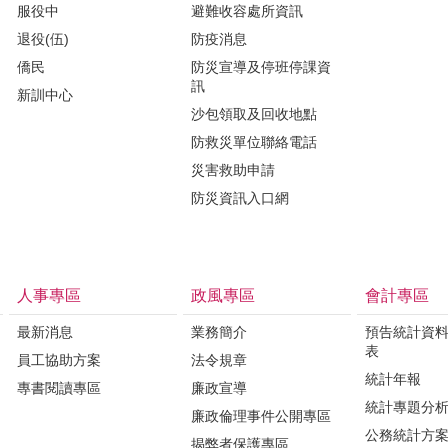
服役中
避難收容處所資訊
退役(伍)
防疫消息
僑民
防災宣導及停班停課資
訊
新訓中心
沙包領取及回收地點
防救災單位聯絡電話
災害救助申請
防災資訊入口網
人事專區
政風專區
會計專區
最新消息
業務簡介
預告統計資
表
員工協助方案
法令規章
統計年報
專書閱讀專區
廉政宣導
統計專題分
廉政倫理事件公開專區
公務統計方
揭弊者保護專區