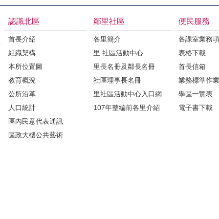
認識北區
鄰里社區
便民服務
首長介紹
各里簡介
各課室業務
組織架構
里.社區活動中心
表格下載
本所位置圖
里長名冊及鄰長名冊
首長信箱
教育概況
社區理事長名冊
業務標準作
公所沿革
里社區活動中心入口網
學區一覽表
人口統計
107年整編前各里介紹
電子書下載
區內民意代表通訊
區政大樓公共藝術