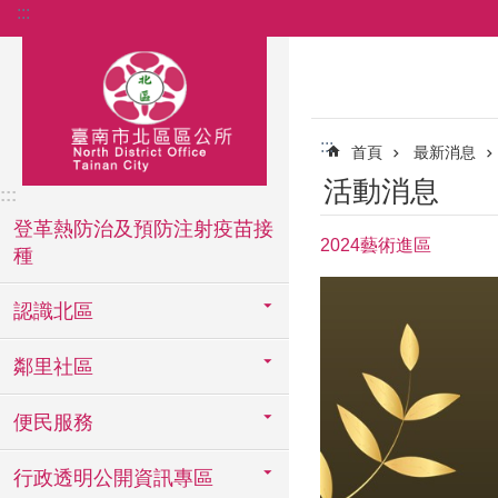
:::
跳到主要內容區塊
:::
首頁
最新消息
活動消息
:::
登革熱防治及預防注射疫苗接
2024藝術進區
種
認識北區
鄰里社區
便民服務
行政透明公開資訊專區