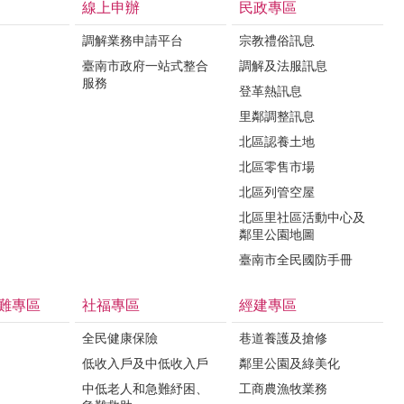
線上申辦
民政專區
調解業務申請平台
宗教禮俗訊息
臺南市政府一站式整合
調解及法服訊息
服務
登革熱訊息
里鄰調整訊息
北區認養土地
北區零售市場
北區列管空屋
北區里社區活動中心及
鄰里公園地圖
臺南市全民國防手冊
難專區
社福專區
經建專區
全民健康保險
巷道養護及搶修
低收入戶及中低收入戶
鄰里公園及綠美化
中低老人和急難紓困、
工商農漁牧業務