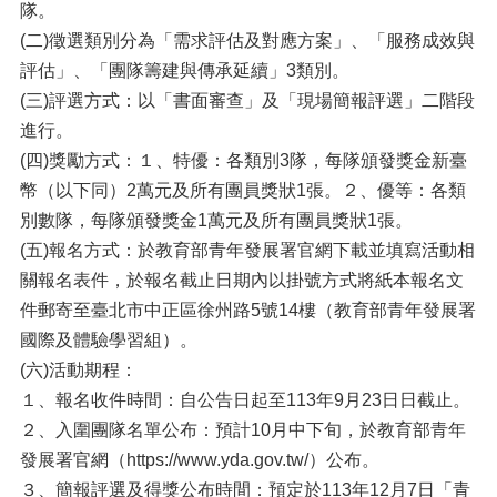
隊。
(二)徵選類別分為「需求評估及對應方案」、「服務成效與
評估」、「團隊籌建與傳承延續」3類別。
(三)評選方式：以「書面審查」及「現場簡報評選」二階段
進行。
(四)獎勵方式：１、特優：各類別3隊，每隊頒發獎金新臺
幣（以下同）2萬元及所有團員獎狀1張。２、優等：各類
別數隊，每隊頒發獎金1萬元及所有團員獎狀1張。
(五)報名方式：於教育部青年發展署官網下載並填寫活動相
關報名表件，於報名截止日期內以掛號方式將紙本報名文
件郵寄至臺北市中正區徐州路5號14樓（教育部青年發展署
國際及體驗學習組）。
(六)活動期程：
１、報名收件時間：自公告日起至113年9月23日日截止。
２、入圍團隊名單公布：預計10月中下旬，於教育部青年
發展署官網（https://www.yda.gov.tw/）公布。
３、簡報評選及得獎公布時間：預定於113年12月7日「青