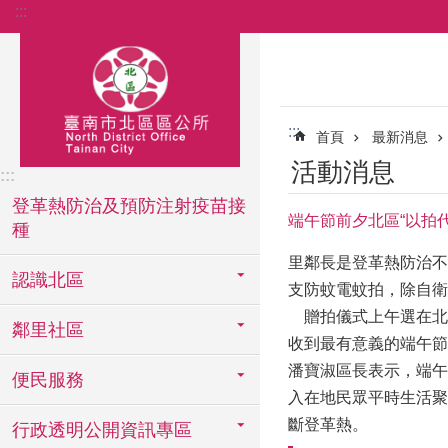
:::
跳到主要內容區塊
:::
首頁
最新消息
活動消息
:::
登革熱防治及預防注射疫苗接
端午節前夕北區“以拍
種
里鄰長是登革熱防治不
認識北區
支防蚊電蚊拍，除自衛
贈拍儀式上午選在北
鄰里社區
收到最有意義的端午節
潘寶淑區長表示，端午
便民服務
入在地民眾平時生活聚
斷登革熱。
行政透明公開資訊專區