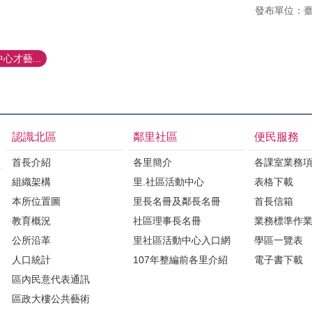
發布單位：
心才藝...
認識北區
鄰里社區
便民服務
首長介紹
各里簡介
各課室業務
組織架構
里.社區活動中心
表格下載
本所位置圖
里長名冊及鄰長名冊
首長信箱
教育概況
社區理事長名冊
業務標準作
公所沿革
里社區活動中心入口網
學區一覽表
人口統計
107年整編前各里介紹
電子書下載
區內民意代表通訊
區政大樓公共藝術