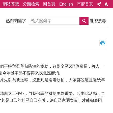
網站導覽
分類檢索
回首頁
市府首頁
English
搜尋
熱門關鍵字
進階搜尋
們平時對登革熱防治的協助，致贈全區557位鄰長，每人一
希望今年登革熱不要再來找北區麻煩。
原先以為要送粽，沒想到是送電蚊拍，大家都說這是近幾年
清刷之工作外，自我保護的機制更為重要。藉由此活動，走
尤其是自己的社區自己守護，為自己家園負責，才能徹底阻