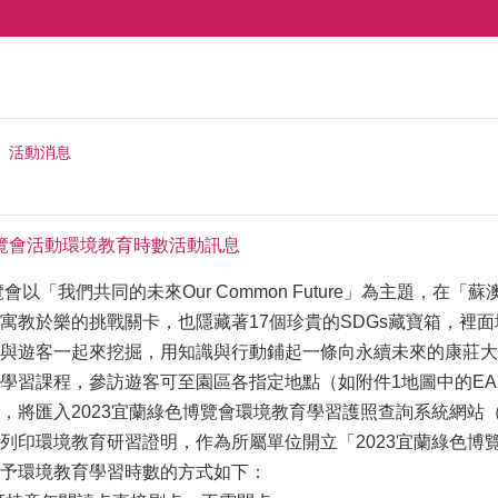
活動消息
博覽會活動環境教育時數活動訊息
以「我們共同的未來Our Common Future」為主題，在「蘇澳武荖
寓教於樂的挑戰關卡，也隱藏著17個珍貴的SDGs藏寶箱，裡
與遊客一起來挖掘，用知識與行動鋪起一條向永續未來的康莊大
習課程，參訪遊客可至園區各指定地點（如附件1地圖中的EA2、E
入2023宜蘭綠色博覽會環境教育學習護照查詢系統網站（https://m
列印環境教育研習證明，作為所屬單位開立「2023宜蘭綠色博
予環境教育學習時數的方式如下：