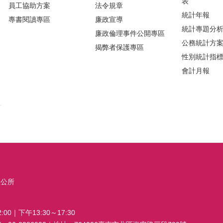
表
員工協助方案
法令規章
統計年報
專書閱讀專區
廉政宣導
統計專題分
廉政倫理事件公開專區
公務統計方
揭弊者保護專區
性別統計指
會計月報
區公所
00｜下午13:30～17:30