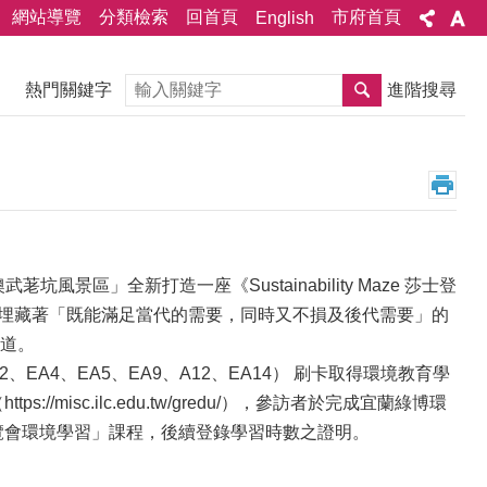
網站導覽
分類檢索
回首頁
市府首頁
English
搜尋
熱門關鍵字
進階搜尋
坑風景區」全新打造一座《Sustainability Maze 莎士登
面埋藏著「既能滿足當代的需要，同時又不損及後代需要」的
道。
A4、EA5、EA9、A12、EA14） 刷卡取得環境教育學
isc.ilc.edu.tw/gredu/），參訪者於完成宜蘭綠博環
覽會環境學習」課程，後續登錄學習時數之證明。