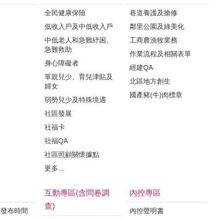
全民健康保險
巷道養護及搶修
低收入戶及中低收入戶
鄰里公園及綠美化
中低老人和急難紓困、
工商農漁牧業務
急難救助
作業流程及相關表單
身心障礙者
經建QA
單親兒少、育兒津貼及
北區地方創生
婦女
國產豬(牛)肉標章
弱勢兒少及特殊境遇
社區發展
社福卡
社福QA
社區照顧關懷據點
更多...
互動專區(含問卷調
內控專區
查)
料發布時間
內控聲明書