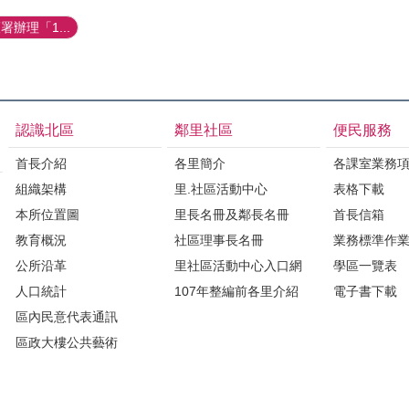
辦理「1...
認識北區
鄰里社區
便民服務
首長介紹
各里簡介
各課室業務
組織架構
里.社區活動中心
表格下載
本所位置圖
里長名冊及鄰長名冊
首長信箱
教育概況
社區理事長名冊
業務標準作
公所沿革
里社區活動中心入口網
學區一覽表
人口統計
107年整編前各里介紹
電子書下載
區內民意代表通訊
區政大樓公共藝術