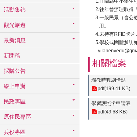
1.宜蘭縣中小學生
活動集錦
2.往年曾辦理取得
3.一般民眾（含公教
觀光旅遊
用。
4.未持有RFID卡
最新消息
5.學校或團體參訪如
yilanenvedu@
新聞稿
相關檔案
採購公告
環教時數刷卡點
線上申辦
pdf(199.41 KB)
民政專區
學習護照卡申請表
pdf(49.68 KB)
原住民專區
兵役專區