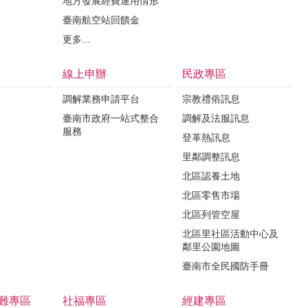
地方發展經費運用情形
臺南航空站回饋金
更多...
線上申辦
民政專區
調解業務申請平台
宗教禮俗訊息
臺南市政府一站式整合
調解及法服訊息
服務
登革熱訊息
里鄰調整訊息
北區認養土地
北區零售市場
北區列管空屋
北區里社區活動中心及
鄰里公園地圖
臺南市全民國防手冊
難專區
社福專區
經建專區