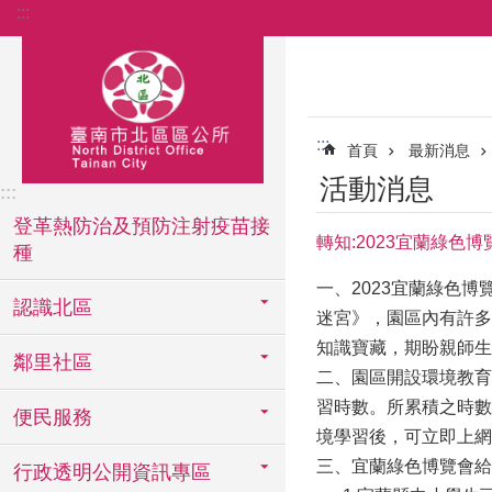
:::
跳到主要內容區塊
:::
首頁
最新消息
活動消息
:::
登革熱防治及預防注射疫苗接
轉知:2023宜蘭綠色
種
一、2023宜蘭綠色博覽會
認識北區
迷宮》，園區內有許多
知識寶藏，期盼親師生
鄰里社區
二、園區開設環境教育學
習時數。所累積之時數，將匯
便民服務
境學習後，可立即上網
三、宜蘭綠色博覽會給
行政透明公開資訊專區