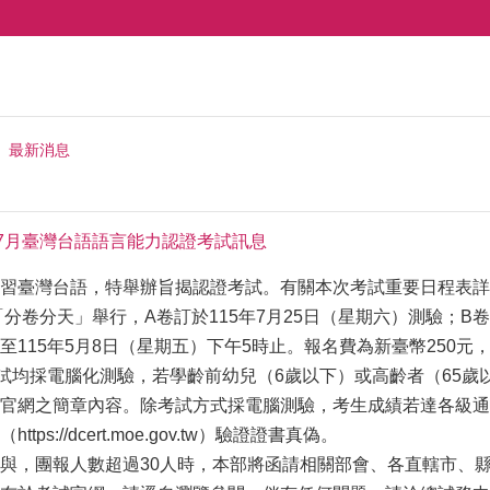
最新消息
年7月臺灣台語語言能力認證考試訊息
灣台語，特舉辦旨揭認證考試。有關本次考試重要日程表詳見考試官網（ht
「分卷分天」舉行，A卷訂於115年7月25日（星期六）測驗；B
至115年5月8日（星期五）下午5時止。報名費為新臺幣250
考試均採電腦化測驗，若學齡前幼兒（6歲以下）或高齡者（65
官網之簡章內容。除考試方式採電腦測驗，考生成績若達各級通
ps://dcert.moe.gov.tw）驗證證書真偽。
與，團報人數超過30人時，本部將函請相關部會、各直轄市、