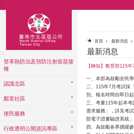
:::
跳到主要內容區塊
:::
首頁
最新消息
最新消息
:::
登革熱防治及預防注射疫苗接
【轉知】教育部115
種
一、本部為鼓勵全民學習臺
認識北區
二、115年7月考試採
別。報名時間自即日起
鄰里社區
三、考量115年起本
需求服務」，詳見考試
便民服務
部電子證書驗證系統」（htt
四、為鼓勵各界踴躍參
行政透明公開資訊專區