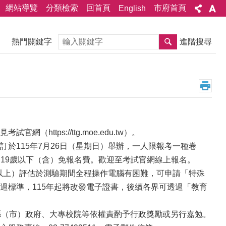
網站導覽
分類檢索
回首頁
市府首頁
English
搜尋
熱門關鍵字
進階搜尋
tps://ttg.moe.edu.tw）。
卷訂於115年7月26日（星期日）舉辦，一人限報考一種卷
元，19歲以下（含）免報名費。歡迎至考試官網線上報名。
歲以上）評估於測驗期間全程操作電腦有困難，可申請「特殊
過標準，115年起將改發電子證書，後續各界可透過「教育
縣（市）政府、大專校院等依權責酌予行政獎勵或另行嘉勉。