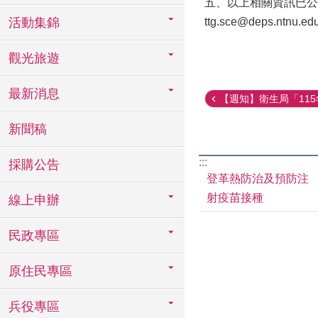
五、以上相關資訊已公
活動集錦
ttg.sce@deps.nt
觀光旅遊
最新消息
【週知】衛生局「115年
新聞稿
:::
採購公告
登革熱防治及預防注
射疫苗接種
線上申辦
民政專區
原住民專區
兵役專區