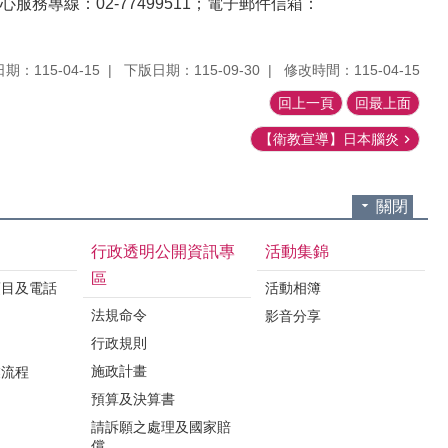
專線：02-77499511；電子郵件信箱：
期：115-04-15
下版日期：115-09-30
修改時間：115-04-15
回上一頁
回最上面
【衛教宣導】日本腦炎
關閉
行政透明公開資訊專
活動集錦
區
項目及電話
活動相簿
法規命令
影音分享
行政規則
施政計畫
業流程
預算及決算書
請訴願之處理及國家賠
償