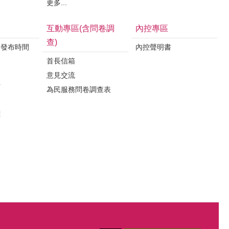
更多...
互動專區(含問卷調
內控專區
查)
料發布時間
內控聲明書
首長信箱
意見交流
析
為民服務問卷調查表
案
標