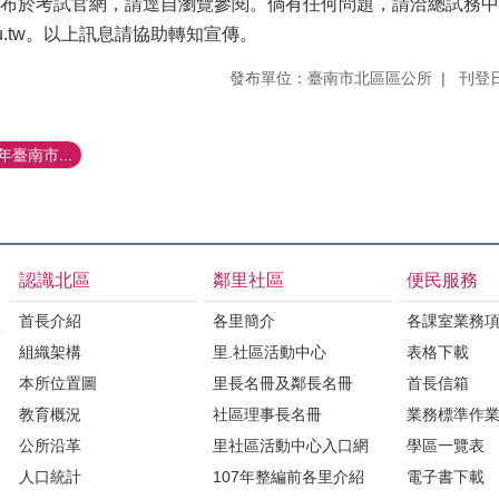
布於考試官網，請逕自瀏覽參閱。倘有任何問題，請洽總試務中心服務
nu.edu.tw。以上訊息請協助轉知宣傳。
發布單位：臺南市北區區公所
刊登日
臺南市...
認識北區
鄰里社區
便民服務
首長介紹
各里簡介
各課室業務
組織架構
里.社區活動中心
表格下載
本所位置圖
里長名冊及鄰長名冊
首長信箱
教育概況
社區理事長名冊
業務標準作
公所沿革
里社區活動中心入口網
學區一覽表
人口統計
107年整編前各里介紹
電子書下載