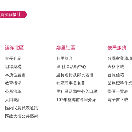
源關懷計...
認識北區
鄰里社區
便民服務
首長介紹
各里簡介
各課室業務
組織架構
里.社區活動中心
表格下載
本所位置圖
里長名冊及鄰長名冊
首長信箱
教育概況
社區理事長名冊
業務標準作
公所沿革
里社區活動中心入口網
學區一覽表
人口統計
107年整編前各里介紹
電子書下載
區內民意代表通訊
區政大樓公共藝術