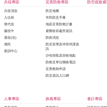
兵役專區
災害防救專區
防空疏散避
兵役消息
防災地圖
入伍前
市民防災手冊
替代役
地區災害防救計畫
服役中
避難收容處所資訊
退役(伍)
防疫消息
僑民
防災宣導及停班停課資
訊
新訓中心
沙包領取及回收地點
防救災單位聯絡電話
災害救助申請
防災資訊入口網
人事專區
政風專區
會計專區