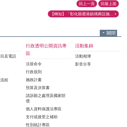
回上一頁
回最上面
【轉知】「彰化縣鹿港鎮殯葬設施...
關閉
行政透明公開資訊專
活動集錦
區
項目及電話
活動相簿
法規命令
影音分享
行政規則
施政計畫
業流程
預算及決算書
請訴願之處理及國家賠
償
個人資料保護法專區
支付或接受之補助
性別統計專區