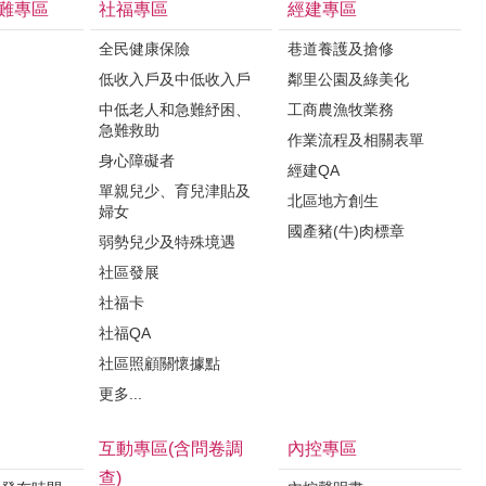
難專區
社福專區
經建專區
全民健康保險
巷道養護及搶修
低收入戶及中低收入戶
鄰里公園及綠美化
中低老人和急難紓困、
工商農漁牧業務
急難救助
作業流程及相關表單
身心障礙者
經建QA
單親兒少、育兒津貼及
北區地方創生
婦女
國產豬(牛)肉標章
弱勢兒少及特殊境遇
社區發展
社福卡
社福QA
社區照顧關懷據點
更多...
互動專區(含問卷調
內控專區
查)