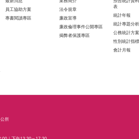
最新消息
業務簡介
預告統計資
表
員工協助方案
法令規章
統計年報
專書閱讀專區
廉政宣導
統計專題分
廉政倫理事件公開專區
公務統計方
揭弊者保護專區
性別統計指
會計月報
區公所
00｜下午13:30～17:30