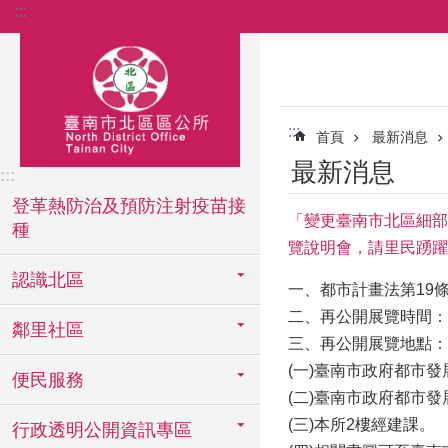
:::
跳到主要內容區塊
:::
首頁
最新消息
最新消息
:::
登革熱防治及預防注射疫苗接
「變更臺南市北區細部計
種
覽說明會，請里民踴躍
認識北區
一、都市計畫法第19條
二、再公開展覽時間：自
鄰里社區
三、再公開展覽地點：
(一)臺南市政府都市
便民服務
(二)臺南市政府都市
(三)本所2樓經建課。
行政透明公開資訊專區