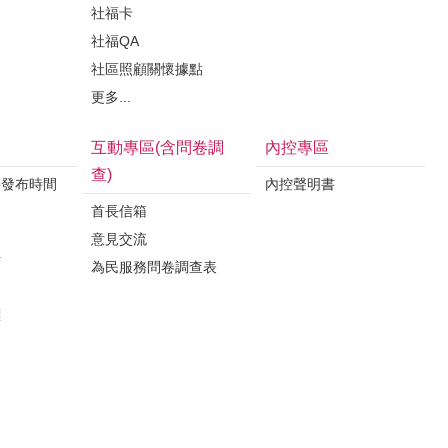
社福卡
社福QA
社區照顧關懷據點
更多...
互動專區(含問卷調
內控專區
查)
料發布時間
內控聲明書
首長信箱
意見交流
析
為民服務問卷調查表
案
標