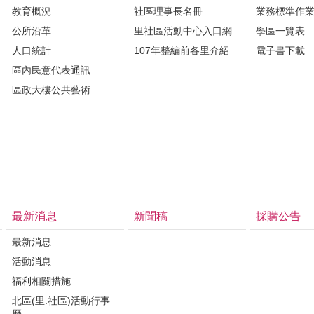
教育概況
社區理事長名冊
業務標準作
公所沿革
里社區活動中心入口網
學區一覽表
人口統計
107年整編前各里介紹
電子書下載
區內民意代表通訊
區政大樓公共藝術
最新消息
新聞稿
採購公告
最新消息
活動消息
福利相關措施
北區(里.社區)活動行事
曆