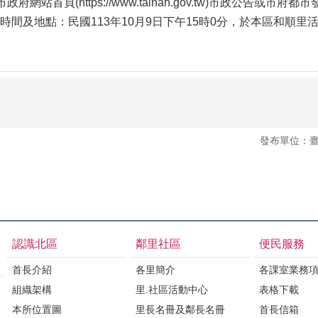
站首頁(https://www.tainan.gov.tw)市政公告或市府都市發展局
間及地點：民國113年10月9日下午15時0分，於本區和順里活
發布單位：
認識北區
鄰里社區
便民服務
首長介紹
各里簡介
各課室業務
組織架構
里.社區活動中心
表格下載
本所位置圖
里長名冊及鄰長名冊
首長信箱