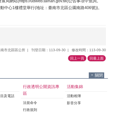
網站(https://udweb.tainan.gov.tw)公告事項中查詢。
動中心1樓禮堂舉行(地址：臺南市北區公園南路406號))。
臺南市北區區公所
刊登日期：113-09-30
修改時間：113-09-30
回上一頁
回最上面
關閉
行政透明公開資訊專
活動集錦
區
項目及電話
活動相簿
法規命令
影音分享
行政規則